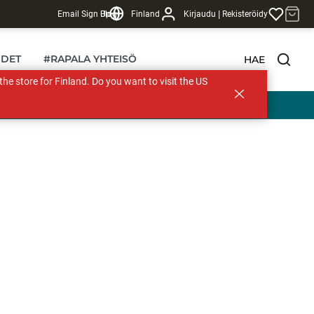
|
Email Sign Up
Blogi
Finland
Kirjaudu
Rekisteröidy
DET
#RAPALA YHTEISÖ
HAE
s the store for Finland. Do you want to visit the US