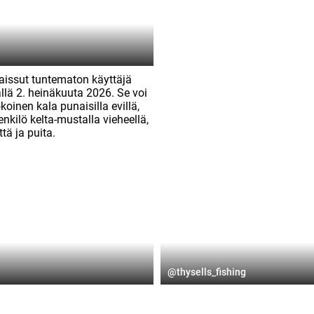
Julkaissut
@thysells_fishing