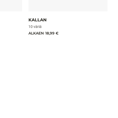
KALLAN
S
10 väriä
10
ALKAEN
18,99 €
A