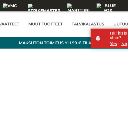
VAATTEET
MUUT TUOTTEET
TALVIKALASTUS
UUTUU
Hi! This i
store?
MAKSUTON TOIMITUS YLI 99 € TILAUKSILLE!
Yes
No