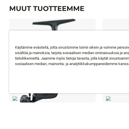
MUUT TUOTTEEMME
Käytämme evästeitä, jotta sivustomme toimii oikein ja voimme person
sisältöä ja mainoksia, tarjota sosiaalisen median ominaisuuksia ja an
tietoliikennettä. Jaamme myös tietoja tavasta, jolla käytät sivustoam
sosiaalisen median, mainonta- ja analytiikkakumppaneidemme kanss
CEYMAR HD
MODUS SZ
ALKAEN
80,95 €
ALKAEN
177