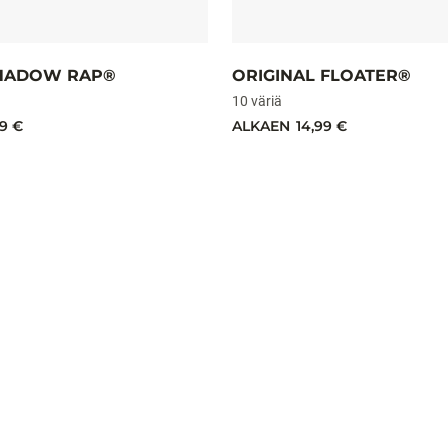
SHADOW RAP®
ORIGINAL FLOATER®
10 väriä
99 €
ALKAEN
14,99 €