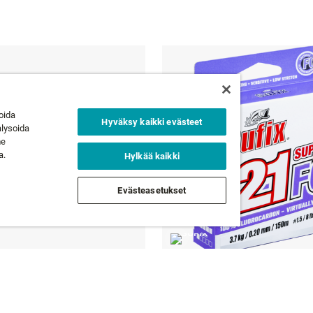
oida
Hyväksy kaikki evästeet
alysoida
me
a.
Hylkää kaikki
Evästeasetukset
2
SUPER 21® FC
,95 €
2 väriä