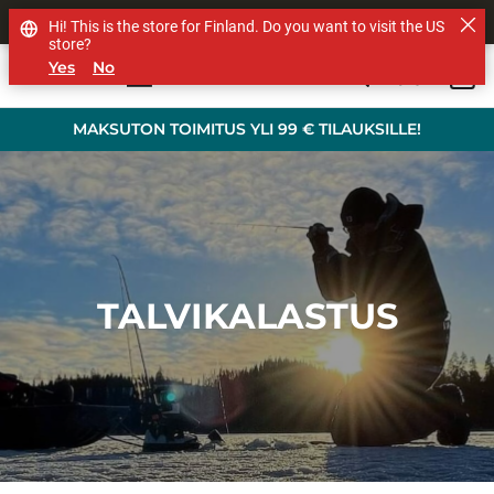
MUUT TUOTEMERKIT
Hi! This is the store for Finland. Do you want to visit the US
store?
Yes
No
0
Skip to main content
MAKSUTON TOIMITUS YLI 99 € TILAUKSILLE!
TALVIKALASTUS