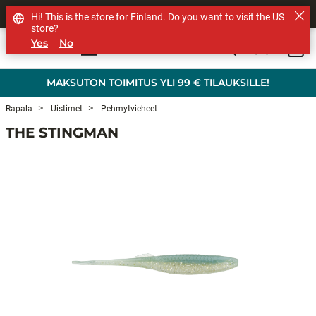
MUUT TUOTEMERKIT
Hi! This is the store for Finland. Do you want to visit the US
store?
Yes
No
0
Skip to main content
MAKSUTON TOIMITUS YLI 99 € TILAUKSILLE!
Rapala
Uistimet
Pehmytvieheet
THE STINGMAN