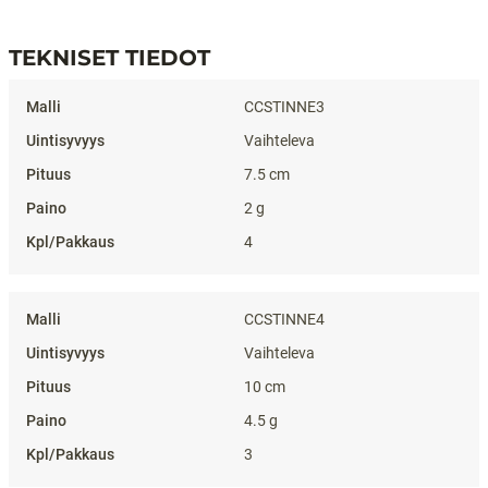
TEKNISET TIEDOT
Tekniset tiedot
CCSTINNE3
Vaihteleva
7.5 cm
2 g
4
CCSTINNE4
Vaihteleva
10 cm
4.5 g
3