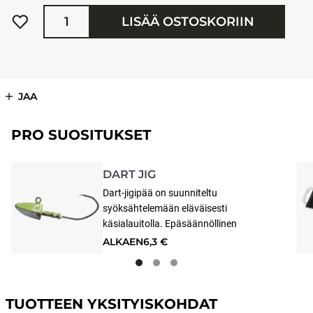
Määrä
LISÄÄ OSTOSKORIIN
JAA
PRO SUOSITUKSET
DART JIG
Dart-jigipää on suunniteltu
syöksähtelemään eläväisesti
käsialauitolla. Epäsäännöllinen
uintiliike toimii kovankin
ALKAEN
6,3 €
kalastuspaineen alueilla.
TUOTTEEN YKSITYISKOHDAT