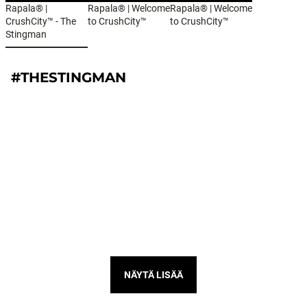
Rapala® |
Rapala® | Welcome
Rapala® | Welcome
CrushCity™ - The
to CrushCity™
to CrushCity™
Stingman
#THESTINGMAN
NÄYTÄ LISÄÄ