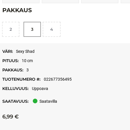
PAKKAUS
2
3
4
VÄRI:
Sexy Shad
PITUUS:
10 cm
PAKKAUS:
3
TUOTENUMERO #:
022677356495
KELLUVUUS:
Uppoava
SAATAVUUS:
Saatavilla
6,99 €