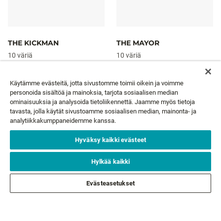
THE KICKMAN
THE MAYOR
10 väriä
10 väriä
6,99 €
6,99 €
Alkaen
Alkaen
Käytämme evästeitä, jotta sivustomme toimii oikein ja voimme
personoida sisältöä ja mainoksia, tarjota sosiaalisen median
ominaisuuksia ja analysoida tietoliikennettä. Jaamme myös tietoja
tavasta, jolla käytät sivustoamme sosiaalisen median, mainonta- ja
UUTISKIRJE
analytiikkakumppaneidemme kanssa.
Hyväksy kaikki evästeet
Sähköpostisi*
TILAA
Hylkää kaikki
ASIAKASPALVELU
Evästeasetukset
TIETOA MEISTÄ