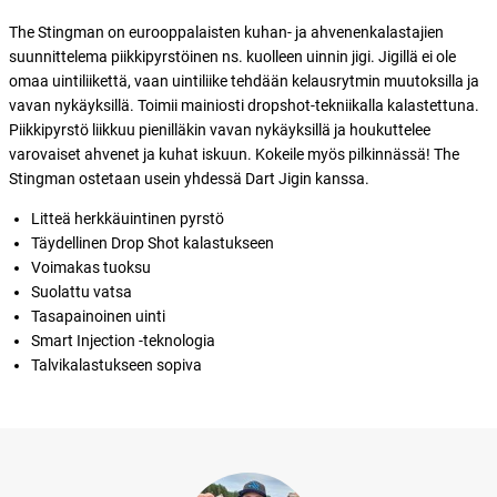
The Stingman on eurooppalaisten kuhan- ja ahvenenkalastajien
suunnittelema piikkipyrstöinen ns. kuolleen uinnin jigi. Jigillä ei ole
omaa uintiliikettä, vaan uintiliike tehdään kelausrytmin muutoksilla ja
vavan nykäyksillä. Toimii mainiosti dropshot-tekniikalla kalastettuna.
Piikkipyrstö liikkuu pienilläkin vavan nykäyksillä ja houkuttelee
varovaiset ahvenet ja kuhat iskuun. Kokeile myös pilkinnässä! The
Stingman ostetaan usein yhdessä Dart Jigin kanssa.
Litteä herkkäuintinen pyrstö
Täydellinen Drop Shot kalastukseen
Voimakas tuoksu
Suolattu vatsa
Tasapainoinen uinti
Smart Injection -teknologia
Talvikalastukseen sopiva