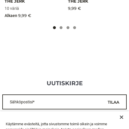
THE JERK
THE JERK
9,99 €
10 väriä
9,99 €
Alkaen
UUTISKIRJE
Sähköpostisi*
TILAA
ASIAKASPALVELU
Käytämme evästeitä, jotta sivustomme toimii oikein ja voimme