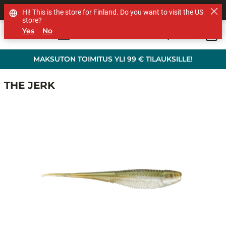
MUUT TUOTEMERKIT
Hi! This is the store for Finland. Do you want to visit the US
store?
Yes
No
0
Skip to main content
MAKSUTON TOIMITUS YLI 99 € TILAUKSILLE!
THE JERK