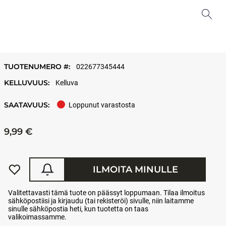
TUOTENUMERO #:
022677345444
KELLUVUUS:
Kelluva
SAATAVUUS:
Loppunut varastosta
9,99 €
ILMOITA MINULLE
Valitettavasti tämä tuote on päässyt loppumaan. Tilaa ilmoitus
sähköpostiisi ja kirjaudu (tai rekisteröi) sivulle, niin laitamme
sinulle sähköpostia heti, kun tuotetta on taas
valikoimassamme.