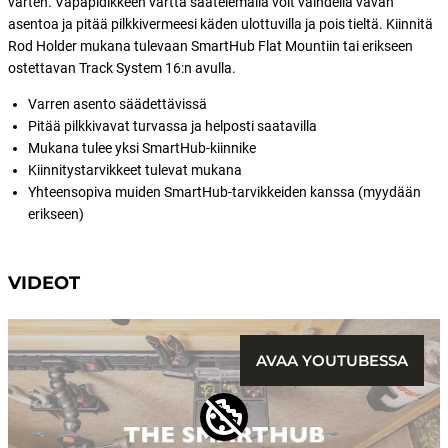
varten. Vapapidikkeen vartta säätelemällä voit vaihdella vavan
asentoa ja pitää pilkkivermeesi käden ulottuvilla ja pois tieltä. Kiinnitä
Rod Holder mukana tulevaan SmartHub Flat Mountiin tai erikseen
ostettavan Track System 16:n avulla.
Varren asento säädettävissä
Pitää pilkkivavat turvassa ja helposti saatavilla
Mukana tulee yksi SmartHub-kiinnike
Kiinnitystarvikkeet tulevat mukana
Yhteensopiva muiden SmartHub-tarvikkeiden kanssa (myydään
erikseen)
VIDEOT
AVAA YOUTUBESSA