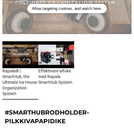
Allow targeting cookies, and watch here.
Rapala® |
Effektivare isfiske
SmartHub, the
med Rapala
Ultimate Ice House
SmartHub System.
Organization
System
#SMARTHUBRODHOLDER-
PILKKIVAPAPIDIKE