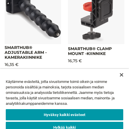
SMARTHUB®
SMARTHUB® CLAMP
ADJUSTABLE ARM -
MOUNT -KIINNIKE
KAMERAKIINNIKE
16,75 €
16,35 €
Käytämme evästeitä, jotta sivustomme toimii oikein ja voimme
personoida sisältöä ja mainoksia, tarjota sosiaalisen median
ominaisuuksia ja analysoida tietoliikennettä. Jaamme myös tietoja
UUTISKIRJE
tavasta, jolla käytät sivustoamme sosiaalisen median, mainonta- ja
analytiikkakumppaneidemme kanssa.
Hyväksy kaikki evästeet
Sähköpostisi*
TILAA
Hylkää kaikki