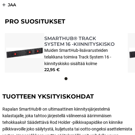
JAA
PRO SUOSITUKSET
SMARTHUB® TRACK
SYSTEM 16 -KIINNITYSKISKO
Muiden SmartHub-lisävarusteiden
telakkana toimiva Track System 16 -
kiinnityskisko sisältää kolme
22,95 €
SmartHub Mount -palaa
ruuviliittimineen. Voit siirrellä ja lukita
Mount paloja tarpeittesi mukaan – ja
tarvittaessa voit liittää yhteen
TUOTTEEN YKSITYISKOHDAT
useamman Track System 16
kiinnityskiskon. Punainen keskellä
Rapalan SmartHub® on ultimaattinen kiinnitysjärjestelmä
oleva lukkoruuvi kiinnittää SmartHubin
kalastajalle, joka tahtoo järjestellä välineensä äärimmäisen
haluamaasi kohtaan.
tehokkaaksi! Säädettävä Rod Holder -pilkkivapapidike on kiinnike
pilkkivavoille joko säilytystä, kuljetusta tai ootto-ongeksi asettelemista