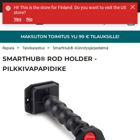
MUUT TUOTEMERKIT
Hi! This is the store for Finland. Do you want to visit the US
store?
Yes
No
0
Skip to main content
MAKSUTON TOIMITUS YLI 99 € TILAUKSILLE!
Rapala
Talvikalastus
SmartHub® -kiinnitysjärjestelmä
SMARTHUB® ROD HOLDER -
PILKKIVAPAPIDIKE