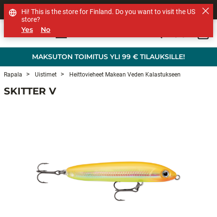
MUUT TUOTEMERKIT
Hi! This is the store for Finland. Do you want to visit the US
store?
Yes
No
0
Skip to main content
MAKSUTON TOIMITUS YLI 99 € TILAUKSILLE!
Rapala
Uistimet
Heittovieheet Makean Veden Kalastukseen
SKITTER V