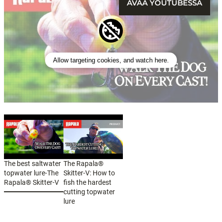
AVAA YOUTUBESSA
Allow targeting cookies, and watch here.
The best saltwater
The Rapala®
topwater lure-The
Skitter-V: How to
Rapala® Skitter-V
fish the hardest
cutting topwater
lure