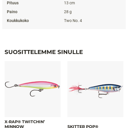
13 cm
28 g
Two No. 4
SUOSITTELEMME SINULLE
X-RAP® TWITCHIN’
MINNOW
SKITTER POP®