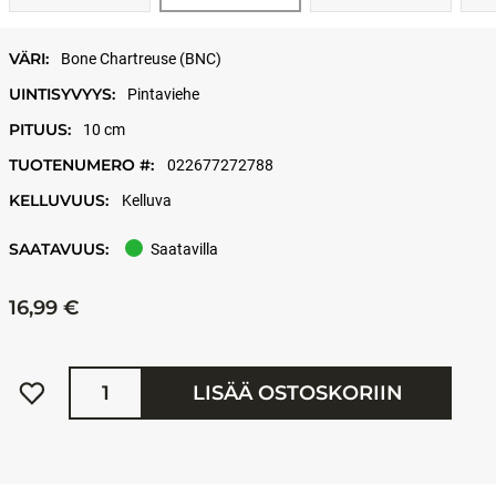
VÄRI:
Bone Chartreuse (BNC)
UINTISYVYYS:
Pintaviehe
PITUUS:
10 cm
TUOTENUMERO #:
022677272788
KELLUVUUS:
Kelluva
SAATAVUUS:
Saatavilla
16,99 €
Määrä
LISÄÄ OSTOSKORIIN