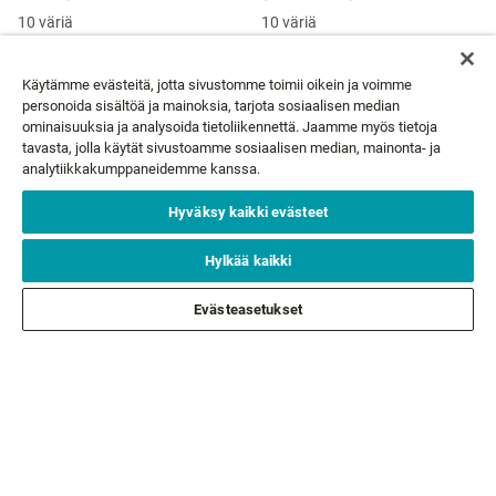
10 väriä
10 väriä
15,99 €
14,99 €
Alkaen
Alkaen
Käytämme evästeitä, jotta sivustomme toimii oikein ja voimme
personoida sisältöä ja mainoksia, tarjota sosiaalisen median
ominaisuuksia ja analysoida tietoliikennettä. Jaamme myös tietoja
tavasta, jolla käytät sivustoamme sosiaalisen median, mainonta- ja
UUTISKIRJE
analytiikkakumppaneidemme kanssa.
Hyväksy kaikki evästeet
Sähköpostisi*
TILAA
Hylkää kaikki
ASIAKASPALVELU
Evästeasetukset
TIETOA MEISTÄ
LAKIASIAT
SEURAA MEITÄ