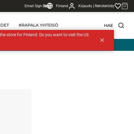
|
Email Sign Up
Blogi
Finland
Kirjaudu
Rekisteröidy
DET
#RAPALA YHTEISÖ
HAE
s the store for Finland. Do you want to visit the US