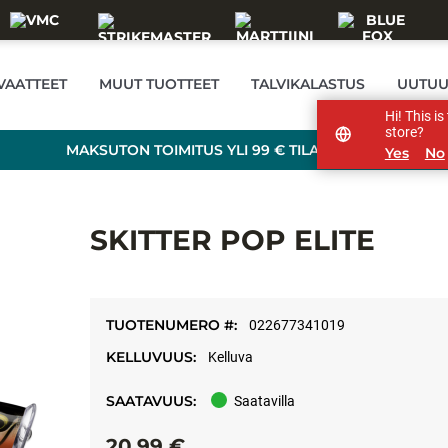
VAATTEET
MUUT TUOTTEET
TALVIKALASTUS
UUTUU
Hi! This i
store?
MAKSUTON TOIMITUS YLI 99 € TILAUKSILLE!
Yes
No
SKITTER POP ELITE
TUOTENUMERO #:
022677341019
KELLUVUUS:
Kelluva
SAATAVUUS:
Saatavilla
20,99 €