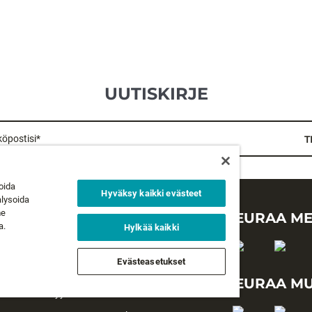
UUTISKIRJE
öpostisi*
T
oida
Hyväksy kaikki evästeet
alysoida
me
LAKIASIAT
SEURAA ME
a.
Hylkää kaikki
Tietosuojaseloste
Evästeasetukset
Käyttöehdot
SEURAA MU
Myyntiehdot