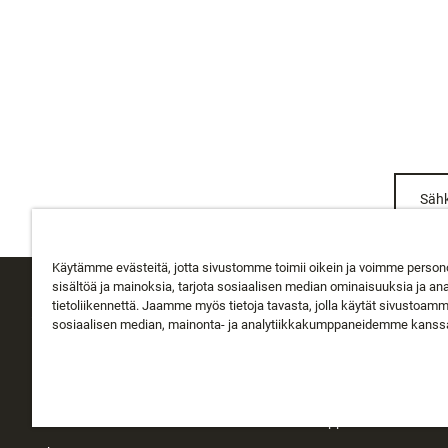
Sähk
Käytämme evästeitä, jotta sivustomme toimii oikein ja voimme person
sisältöä ja mainoksia, tarjota sosiaalisen median ominaisuuksia ja an
tietoliikennettä. Jaamme myös tietoja tavasta, jolla käytät sivustoam
ASIAKASPALVELU
TIETOA MEISTÄ
sosiaalisen median, mainonta- ja analytiikkakumppaneidemme kanss
Seuraa tilausta
Tietoa Rapalasta
Toimitus
Historia
Palautukset
Instakauppa