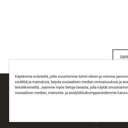
Sähk
Käytämme evästeitä, jotta sivustomme toimii oikein ja voimme person
sisältöä ja mainoksia, tarjota sosiaalisen median ominaisuuksia ja an
tietoliikennettä. Jaamme myös tietoja tavasta, jolla käytät sivustoam
ASIAKASPALVELU
TIETOA MEISTÄ
sosiaalisen median, mainonta- ja analytiikkakumppaneidemme kanss
Seuraa tilausta
Tietoa Rapalasta
Toimitus
Historia
Palautukset
Instakauppa