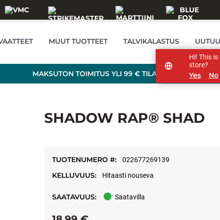
VAATTEET
MUUT TUOTTEET
TALVIKALASTUS
UUTUU
Hi! This i
store?
MAKSUTON TOIMITUS YLI 99 € TILAUKSILLE!
Yes
No
SHADOW RAP® SHAD
TUOTENUMERO #:
022677269139
KELLUVUUS:
Hitaasti nouseva
SAATAVUUS:
Saatavilla
18,99 €