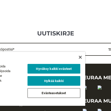
UUTISKIRJE
öpostisi*
T
oida
Hyväksy kaikki evästeet
alysoida
me
LAKIASIAT
SEURAA ME
a.
Hylkää kaikki
Tietosuojaseloste
Evästeasetukset
Käyttöehdot
SEURAA MU
Myyntiehdot