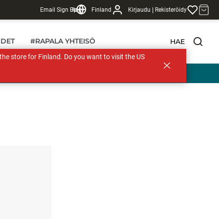
|
Email Sign Up
Blogi
Finland
Kirjaudu
Rekisteröidy
DET
#RAPALA YHTEISÖ
HAE
s the store for Finland. Do you want to visit the US