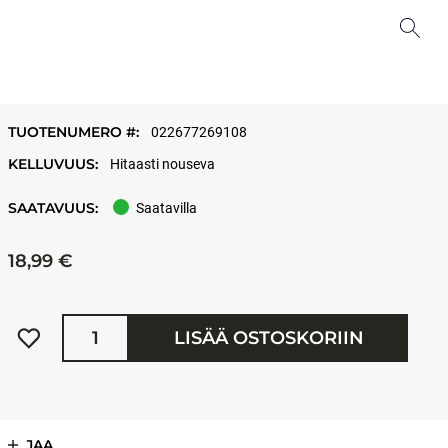
TUOTENUMERO #:
022677269108
KELLUVUUS:
Hitaasti nouseva
SAATAVUUS:
Saatavilla
18,99 €
Määrä
LISÄÄ OSTOSKORIIN
JAA