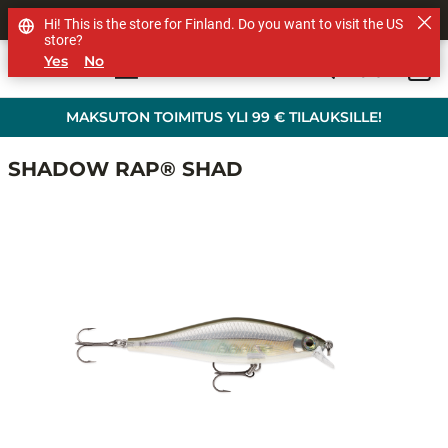
MUUT TUOTEMERKIT
Hi! This is the store for Finland. Do you want to visit the US
store?
Yes
No
0
Skip to main content
MAKSUTON TOIMITUS YLI 99 € TILAUKSILLE!
SHADOW RAP® SHAD