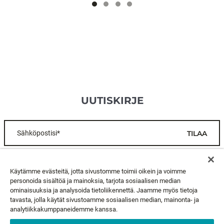
UUTISKIRJE
Sähköpostisi*
TILAA
ASIAKASPALVELU
Käytämme evästeitä, jotta sivustomme toimii oikein ja voimme
personoida sisältöä ja mainoksia, tarjota sosiaalisen median
ominaisuuksia ja analysoida tietoliikennettä. Jaamme myös tietoja
TIETOA MEISTÄ
tavasta, jolla käytät sivustoamme sosiaalisen median, mainonta- ja
analytiikkakumppaneidemme kanssa.
LAKIASIAT