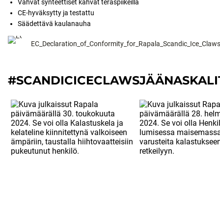
Vahvat synteettiset kahvat teräspiikeillä
CE-hyväksytty ja testattu
Säädettävä kaulanauha
EC_Declaration_of_Conformity_for_Rapala_Scandic_Ice_Claw
#SCANDICICECLAWSJÄÄNASKALI