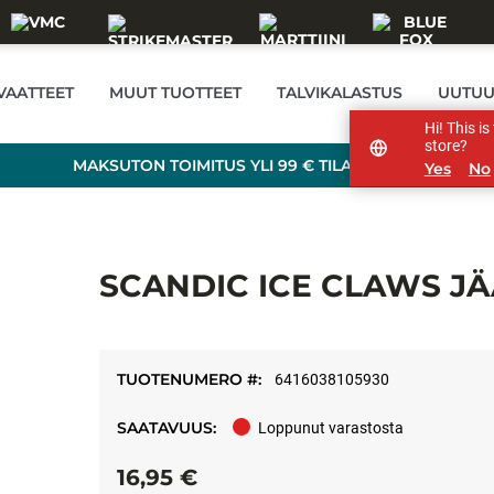
VAATTEET
MUUT TUOTTEET
TALVIKALASTUS
UUTUU
Hi! This i
store?
MAKSUTON TOIMITUS YLI 99 € TILAUKSILLE!
Yes
No
SCANDIC ICE CLAWS J
TUOTENUMERO #:
6416038105930
SAATAVUUS:
Loppunut varastosta
16,95 €