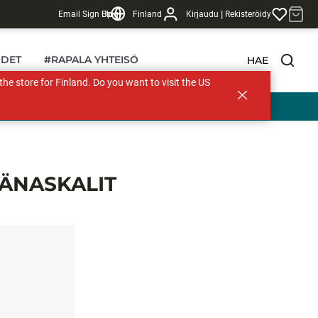
|
Email Sign Up
Blogi
Finland
Kirjaudu
Rekisteröidy
DET
#RAPALA YHTEISÖ
HAE
s the store for Finland. Do you want to visit the US
ÄÄNASKALIT