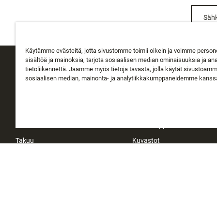
Sähk
Käytämme evästeitä, jotta sivustomme toimii oikein ja voimme person
sisältöä ja mainoksia, tarjota sosiaalisen median ominaisuuksia ja an
tietoliikennettä. Jaamme myös tietoja tavasta, jolla käytät sivustoam
ASIAKASPALVELU
TIETOA MEISTÄ
sosiaalisen median, mainonta- ja analytiikkakumppaneidemme kanss
Seuraa tilausta
Tietoa Rapalasta
Toimitus
Historia
Palautukset
Instakauppa
Takuu
Kuvastot
Ota yhteyttä
Sijoittajat
Myymälähaku