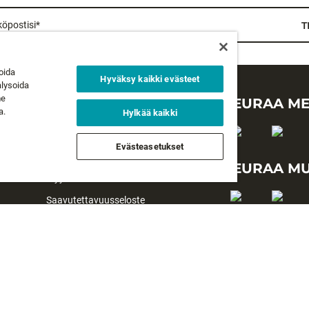
öpostisi*
T
oida
Hyväksy kaikki evästeet
alysoida
me
LAKIASIAT
SEURAA ME
a.
Hylkää kaikki
Tietosuojaseloste
Evästeasetukset
Käyttöehdot
SEURAA MU
Myyntiehdot
Saavutettavuusseloste
#yesrapala
Evästeasetukset
©2026 All rights reserved