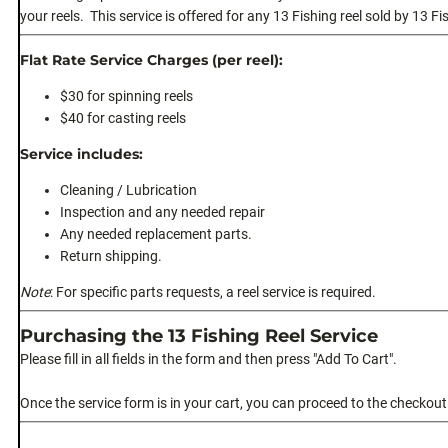
your reels. This service is offered for any 13 Fishing reel sold by 13 Fi
Flat Rate Service Charges (per reel):
$30 for spinning reels
$40 for casting reels
Service includes:
Cleaning / Lubrication
Inspection and any needed repair
Any needed replacement parts.
Return shipping.
Note
: For specific parts requests, a reel service is required.
Purchasing the 13 Fishing Reel Service
Please fill in all fields in the form and then press "Add To Cart".
Once the service form is in your cart, you can proceed to the checkou