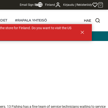
|
Email Sign Up
Blogi
Finland
Kirjaudu
Rekisteröidy
DET
#RAPALA YHTEISÖ
HAE
s the store for Finland. Do you want to visit the US
ers. 13 Fishing has a fine team of service technicians waiting to service