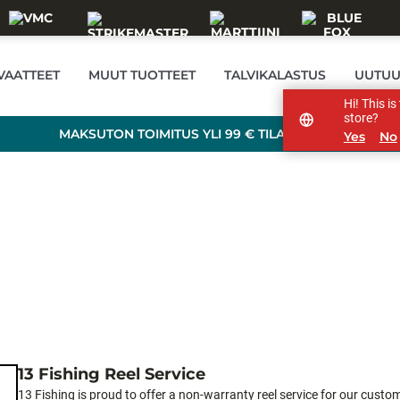
VAATTEET
MUUT TUOTTEET
TALVIKALASTUS
UUTUU
Hi! This i
store?
MAKSUTON TOIMITUS YLI 99 € TILAUKSILLE!
Yes
No
13 Fishing Reel Service
13 Fishing is proud to offer a non-warranty reel service for our custom