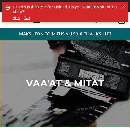
MUUT TUOTEMERKIT
Hi! This is the store for Finland. Do you want to visit the US
store?
Yes
No
0
Skip to main content
MAKSUTON TOIMITUS YLI 99 € TILAUKSILLE!
VAA'AT & MITAT