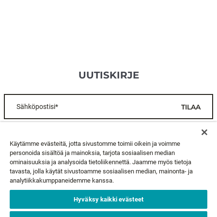
UUTISKIRJE
Sähköpostisi*
TILAA
ASIAKASPALVELU
Käytämme evästeitä, jotta sivustomme toimii oikein ja voimme
personoida sisältöä ja mainoksia, tarjota sosiaalisen median
ominaisuuksia ja analysoida tietoliikennettä. Jaamme myös tietoja
TIETOA MEISTÄ
tavasta, jolla käytät sivustoamme sosiaalisen median, mainonta- ja
analytiikkakumppaneidemme kanssa.
LAKIASIAT
Hyväksy kaikki evästeet