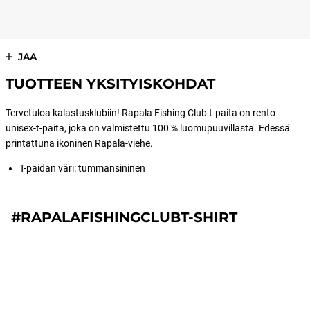
JAA
TUOTTEEN YKSITYISKOHDAT
Tervetuloa kalastusklubiin! Rapala Fishing Club t-paita on rento
unisex-t-paita, joka on valmistettu 100 % luomupuuvillasta. Edessä
printattuna ikoninen Rapala-viehe.
T-paidan väri: tummansininen
#RAPALAFISHINGCLUBT-SHIRT