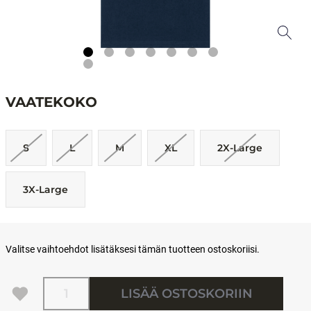
VAATEKOKO
S
L
M
XL
2X-Large
3X-Large
Valitse vaihtoehdot lisätäksesi tämän tuotteen ostoskoriisi.
Määrä
LISÄÄ OSTOSKORIIN