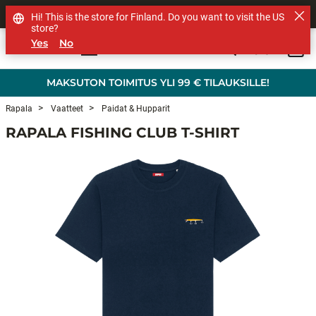
MUUT TUOTEMERKIT
Hi! This is the store for Finland. Do you want to visit the US
store?
Yes
No
0
Skip to main content
MAKSUTON TOIMITUS YLI 99 € TILAUKSILLE!
Rapala
Vaatteet
Paidat & Hupparit
RAPALA FISHING CLUB T-SHIRT