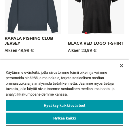
RAPALA FISHING CLUB
JERSEY
BLACK RED LOGO T-SHIRT
49,99 €
23,99 €
Alkaen
Alkaen
Käytämme evästeitä, jotta sivustomme toimii oikein ja voimme
personoida sisältöä ja mainoksia, tarjota sosiaalisen median
ominaisuuksia ja analysoida tietoliikennettä. Jaamme myös tietoja
UUTISKIRJE
tavasta, jolla käytät sivustoamme sosiaalisen median, mainonta- ja
analytiikkakumppaneidemme kanssa.
Sähköpostisi*
TILAA
Hyväksy kaikki evästeet
Hylkää kaikki
ASIAKASPALVELU