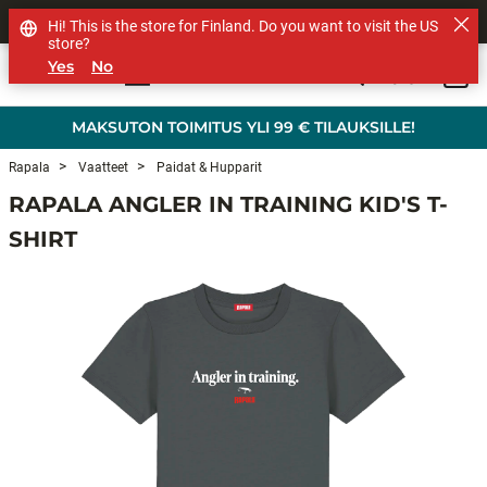
MUUT TUOTEMERKIT
Hi! This is the store for Finland. Do you want to visit the US
store?
Yes
No
0
Skip to main content
MAKSUTON TOIMITUS YLI 99 € TILAUKSILLE!
Rapala
Vaatteet
Paidat & Hupparit
RAPALA ANGLER IN TRAINING KID'S T-
SHIRT