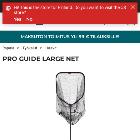
MUUT TUOTEMERKIT
Hi! This is the store for Finland. Do you want to visit the US
store?
Yes
No
0
Skip to main content
MAKSUTON TOIMITUS YLI 99 € TILAUKSILLE!
Rapala
Työkalut
Haavit
PRO GUIDE LARGE NET