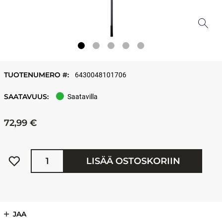
TUOTENUMERO #:
6430048101706
SAATAVUUS:
Saatavilla
72,99 €
Määrä
LISÄÄ OSTOSKORIIN
JAA