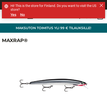
MUUT TUOTEMERKIT
Hi! This is the store for Finland. Do you want to visit the US
store?
Yes
No
0
Skip to main content
MAKSUTON TOIMITUS YLI 99 € TILAUKSILLE!
MAXRAP®