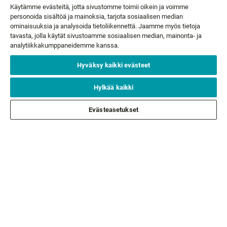
MAXRAP®
MAXRAP®
Käytämme evästeitä, jotta sivustomme toimii oikein ja voimme
23,99 €
10 väriä
personoida sisältöä ja mainoksia, tarjota sosiaalisen median
ominaisuuksia ja analysoida tietoliikennettä. Jaamme myös tietoja
22,99 €
Alkaen
tavasta, jolla käytät sivustoamme sosiaalisen median, mainonta- ja
analytiikkakumppaneidemme kanssa.
Hyväksy kaikki evästeet
UUTISKIRJE
Hylkää kaikki
Evästeasetukset
Sähköpostisi*
TILAA
ASIAKASPALVELU
TIETOA MEISTÄ
LAKIASIAT