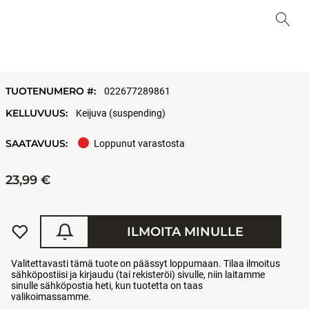
TUOTENUMERO #:
022677289861
KELLUVUUS:
Keijuva (suspending)
SAATAVUUS:
Loppunut varastosta
23,99 €
ILMOITA MINULLE
Valitettavasti tämä tuote on päässyt loppumaan. Tilaa ilmoitus
sähköpostiisi ja kirjaudu (tai rekisteröi) sivulle, niin laitamme
sinulle sähköpostia heti, kun tuotetta on taas
valikoimassamme.