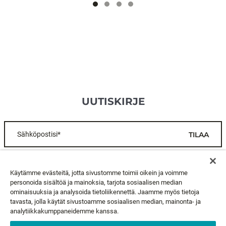
UUTISKIRJE
Sähköpostisi*
TILAA
ASIAKASPALVELU
Käytämme evästeitä, jotta sivustomme toimii oikein ja voimme
personoida sisältöä ja mainoksia, tarjota sosiaalisen median
ominaisuuksia ja analysoida tietoliikennettä. Jaamme myös tietoja
TIETOA MEISTÄ
tavasta, jolla käytät sivustoamme sosiaalisen median, mainonta- ja
analytiikkakumppaneidemme kanssa.
LAKIASIAT