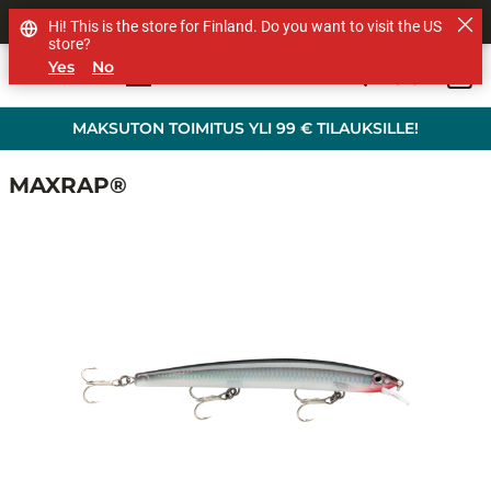
MUUT TUOTEMERKIT
Hi! This is the store for Finland. Do you want to visit the US
store?
Yes
No
0
Skip to main content
MAKSUTON TOIMITUS YLI 99 € TILAUKSILLE!
MAXRAP®