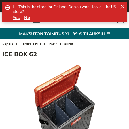
MUUT TUOTEMERKIT
Hi! This is the store for Finland. Do you want to visit the US
store?
Yes
No
0
Skip to main content
MAKSUTON TOIMITUS YLI 99 € TILAUKSILLE!
Rapala
Talvikalastus
Pakit Ja Laukut
ICE BOX G2