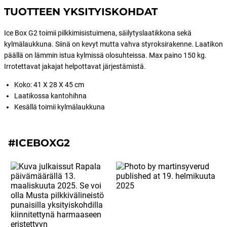
TUOTTEEN YKSITYISKOHDAT
Ice Box G2 toimii pilkkimisistuimena, säilytyslaatikkona sekä
kylmälaukkuna. Siinä on kevyt mutta vahva styroksirakenne. Laatikon
päällä on lämmin istua kylmissä olosuhteissa. Max paino 150 kg.
Irrotettavat jakajat helpottavat järjestämistä.
Koko: 41 X 28 X 45 cm
Laatikossa kantohihna
Kesällä toimii kylmälaukkuna
#ICEBOXG2