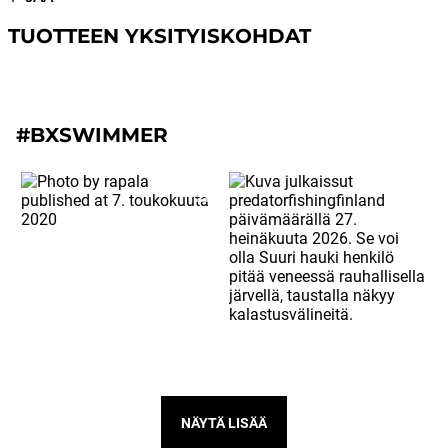
TUOTTEEN YKSITYISKOHDAT
#BXSWIMMER
NÄYTÄ LISÄÄ