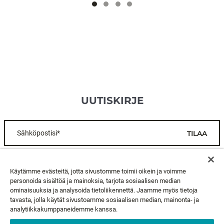
UUTISKIRJE
Sähköpostisi*
TILAA
ASIAKASPALVELU
Käytämme evästeitä, jotta sivustomme toimii oikein ja voimme
personoida sisältöä ja mainoksia, tarjota sosiaalisen median
ominaisuuksia ja analysoida tietoliikennettä. Jaamme myös tietoja
TIETOA MEISTÄ
tavasta, jolla käytät sivustoamme sosiaalisen median, mainonta- ja
analytiikkakumppaneidemme kanssa.
LAKIASIAT