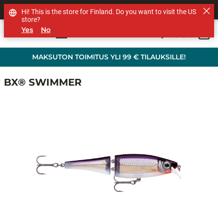
MUUT TUOTEMERKIT
Hi! This is the store for Finland. Do you want to visit the US
store?
Yes
No
0
Skip to main content
MAKSUTON TOIMITUS YLI 99 € TILAUKSILLE!
BX® SWIMMER