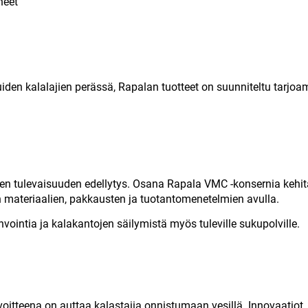
heet
uiden kalalajien perässä, Rapalan tuotteet on suunniteltu tarjo
tuksen tulevaisuuden edellytys. Osana Rapala VMC -konsernia 
ateriaalien, pakkausten ja tuotantomenetelmien avulla.
ointia ja kalakantojen säilymistä myös tuleville sukupolville.
voitteena on auttaa kalastajia onnistumaan vesillä. Innovaatiot, 