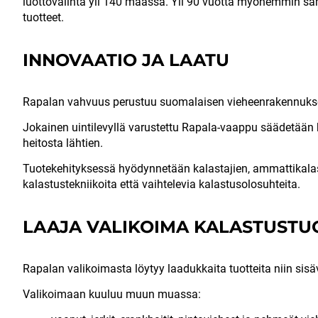
luottovalinta yli 140 maassa. Yli 90 vuotta myöhemmin sama
tuotteet.
INNOVAATIO JA LAATU
Rapalan vahvuus perustuu suomalaisen vieheenrakennuksen
Jokainen uintilevyllä varustettu Rapala-vaappu säädetään k
heitosta lähtien.
Tuotekehityksessä hyödynnetään kalastajien, ammattikalast
kalastustekniikoita että vaihtelevia kalastusolosuhteita.
LAAJA VALIKOIMA KALASTUSTU
Rapalan valikoimasta löytyy laadukkaita tuotteita niin sis
Valikoimaan kuuluu muun muassa: