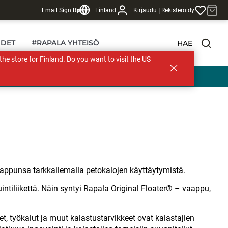
|
Email Sign Up
Blogi
Finland
Kirjaudu
Rekisteröidy
DET
#RAPALA YHTEISÖ
HAE
s the store for Finland. Do you want to visit the US
appunsa tarkkailemalla petokalojen käyttäytymistä.
uintiliikettä. Näin syntyi Rapala Original Floater® – vaappu,
, työkalut ja muut kalastustarvikkeet ovat kalastajien