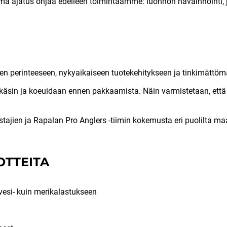
 ajatus ohjaa edelleen toimintaamme: luonnon havainnointi, jatk
 perinteeseen, nykyaikaiseen tuotekehitykseen ja tinkimättö
äsin ja koeuidaan ennen pakkaamista. Näin varmistetaan, että v
ajien ja Rapalan Pro Anglers -tiimin kokemusta eri puolilta ma
OTTEITA
ävesi- kuin merikalastukseen