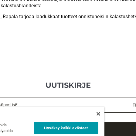
kalastusbrändeistä.
, Rapala tarjoaa laadukkaat tuotteet onnistuneisiin kalastushetk
UUTISKIRJE
öpostisi*
T
oida
Hyväksy kaikki evästeet
alysoida