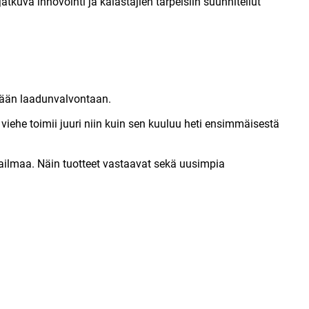
uva innovointi ja kalastajien tarpeisiin suunnitellut
mään laadunvalvontaan.
iehe toimii juuri niin kuin sen kuuluu heti ensimmäisestä
ailmaa. Näin tuotteet vastaavat sekä uusimpia