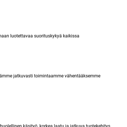
amaan luotettavaa suorituskykyä kaikissa
kehitämme jatkuvasti toimintaamme vähentääksemme
huolellinen käsityö, korkea laatu ja jatkuva tuotekehitys