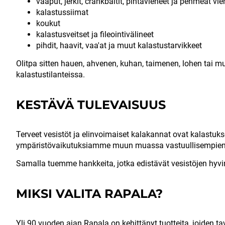
vaaput, jerkit, crankbaitit, pintavieheet ja pehmeät vie
kalastussiimat
koukut
kalastusveitset ja fileointivälineet
pihdit, haavit, vaa'at ja muut kalastustarvikkeet
Olitpa sitten hauen, ahvenen, kuhan, taimenen, lohen tai m
kalastustilanteissa.
KESTÄVÄ TULEVAISUUS
Terveet vesistöt ja elinvoimaiset kalakannat ovat kalas
ympäristövaikutuksiamme muun muassa vastuullisempien m
Samalla tuemme hankkeita, jotka edistävät vesistöjen hyvinv
MIKSI VALITA RAPALA?
Yli 90 vuoden ajan Rapala on kehittänyt tuotteita, joiden ta