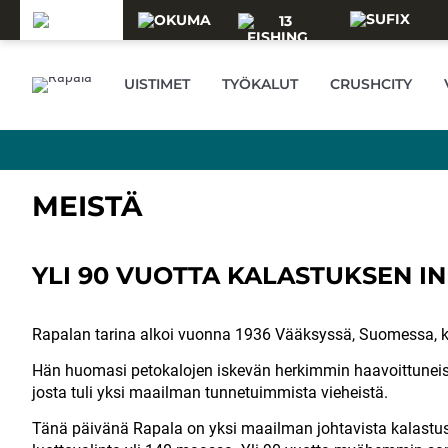
Skip to main content
UISTIMET
TYÖKALUT
CRUSHCITY
MEISTÄ
YLI 90 VUOTTA KALASTUKSEN I
Rapalan tarina alkoi vuonna 1936 Vääksyssä, Suomessa, k
Hän huomasi petokalojen iskevän herkimmin haavoittuneisiin p
josta tuli yksi maailman tunnetuimmista vieheistä.
Tänä päivänä Rapala on yksi maailman johtavista kalastusvä