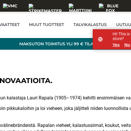
VAATTEET
MUUT TUOTTEET
TALVIKALASTUS
UUTUU
Hi! This i
store?
MAKSUTON TOIMITUS YLI 99 € TILAUKSILLE!
Yes
No
NNOVAATIOITA.
un kalastaja Lauri Rapala (1905–1974) kehitti ensimmäisen va
ikkukaloihin ja loi vieheen, joka jäljitteli niiden luonnollista 
linebrändeistä. Rapalan vieheet, kalastussiimat, koukut, veitset