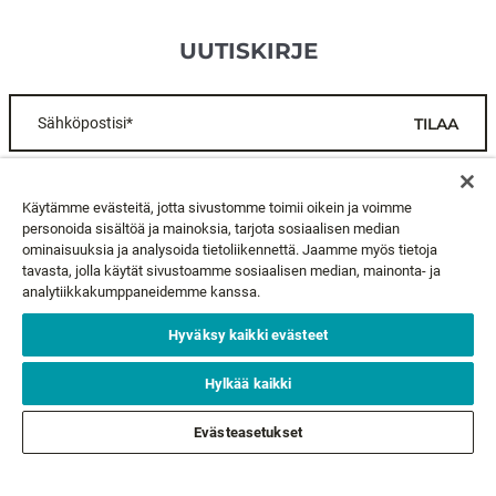
UUTISKIRJE
Sähköpostisi*
TILAA
ASIAKASPALVELU
Käytämme evästeitä, jotta sivustomme toimii oikein ja voimme
personoida sisältöä ja mainoksia, tarjota sosiaalisen median
ominaisuuksia ja analysoida tietoliikennettä. Jaamme myös tietoja
TIETOA MEISTÄ
tavasta, jolla käytät sivustoamme sosiaalisen median, mainonta- ja
analytiikkakumppaneidemme kanssa.
LAKIASIAT
Hyväksy kaikki evästeet
SEURAA MEITÄ
Hylkää kaikki
Evästeasetukset
SEURAA MUITA MERKKEJÄ