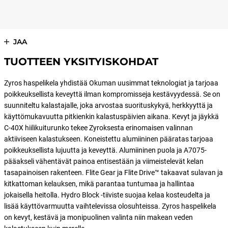
JAA
TUOTTEEN YKSITYISKOHDAT
Zyros haspelikela yhdistää Okuman uusimmat teknologiat ja tarjoaa
poikkeuksellista keveyttä ilman kompromisseja kestävyydessä. Se on
suunniteltu kalastajalle, joka arvostaa suorituskykyä, herkkyyttä ja
käyttömukavuutta pitkienkin kalastuspäivien aikana. Kevyt ja jäykkä
C-40X hiilikuiturunko tekee Zyroksesta erinomaisen valinnan
aktiiviseen kalastukseen. Koneistettu alumiininen pääratas tarjoaa
poikkeuksellista lujuutta ja keveyttä. Alumiininen puola ja A7075-
pääakseli vähentävät painoa entisestään ja viimeistelevät kelan
tasapainoisen rakenteen. Flite Gear ja Flite Drive™ takaavat sulavan ja
kitkattoman kelauksen, mikä parantaa tuntumaa ja hallintaa
jokaisella heitolla. Hydro Block -tiiviste suojaa kelaa kosteudelta ja
lisää käyttövarmuutta vaihtelevissa olosuhteissa. Zyros haspelikela
on kevyt, kestävä ja monipuolinen valinta niin makean veden