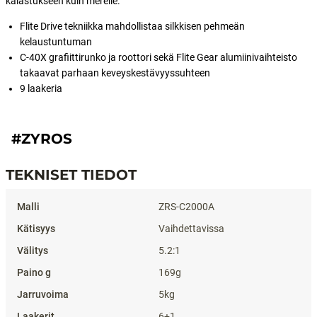
kalastukseen kuin merelle.
Flite Drive tekniikka mahdollistaa silkkisen pehmeän
kelaustuntuman
C-40X grafiittirunko ja roottori sekä Flite Gear alumiinivaihteisto
takaavat parhaan keveyskestävyyssuhteen
9 laakeria
#ZYROS
TEKNISET TIEDOT
Tekniset tiedot
ZRS-C2000A
Vaihdettavissa
5.2:1
169g
5kg
6+1