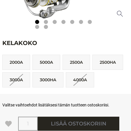
KELAKOKO
2000A
5000A
2500A
2500HA
3000A
3000HA
4000A
Valitse vaihtoehdot lisätäksesi tämän tuotteen ostoskoriisi.
Määrä
LISÄÄ OSTOSKORIIN