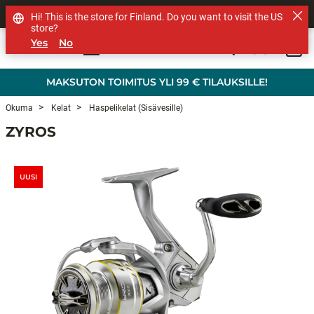
MUUT TUOTEMERKIT
Hi! This is the store for Finland. Do you want to visit the US
store?
Yes
No
0
Skip to main content
MAKSUTON TOIMITUS YLI 99 € TILAUKSILLE!
Okuma
Kelat
Haspelikelat (sisävesille)
ZYROS
UUSI