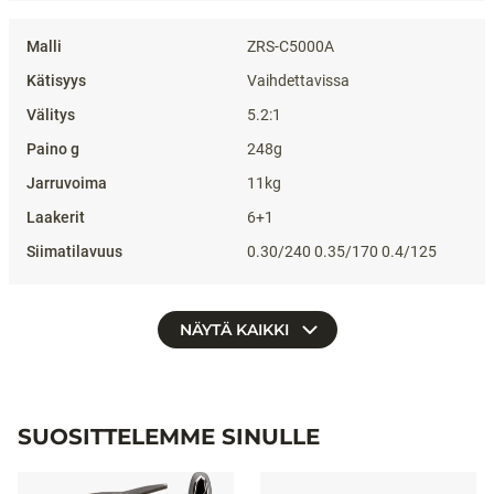
ZRS-C5000A
Vaihdettavissa
5.2:1
248g
11kg
6+1
0.30/240 0.35/170 0.4/125
NÄYTÄ KAIKKI
SUOSITTELEMME SINULLE