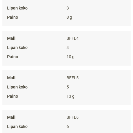
3
8 g
BFFL4
4
10 g
BFFL5
5
13 g
BFFL6
6