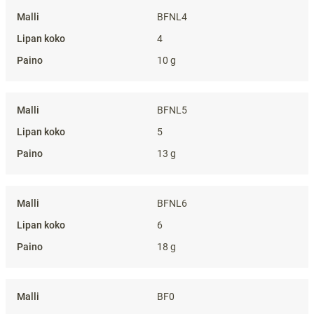
BFNL4
4
10 g
BFNL5
5
13 g
BFNL6
6
18 g
BF0