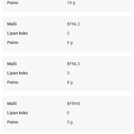
18 g
BFNL2
2
6 g
BFNL3
3
8 g
BFRH0
0
3 g