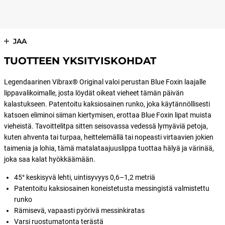
JAA
TUOTTEEN YKSITYISKOHDAT
Legendaarinen Vibrax® Original valoi perustan Blue Foxin laajalle
lippavalikoimalle, josta löydät oikeat vieheet tämän päivän
kalastukseen. Patentoitu kaksiosainen runko, joka käytännöllisesti
katsoen eliminoi siiman kiertymisen, erottaa Blue Foxin lipat muista
vieheistä. Tavoittelitpa sitten seisovassa vedessä lymyäviä petoja,
kuten ahventa tai turpaa, heittelemällä tai nopeasti virtaavien jokien
taimenia ja lohia, tämä matalataajuuslippa tuottaa hälyä ja värinää,
joka saa kalat hyökkäämään.
45° keskisyvä lehti, uintisyvyys 0,6–1,2 metriä
Patentoitu kaksiosainen koneistetusta messingistä valmistettu
runko
Rämisevä, vapaasti pyörivä messinkiratas
Varsi ruostumatonta terästä