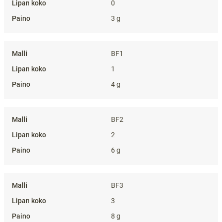
0
3 g
BF1
1
4 g
BF2
2
6 g
BF3
3
8 g