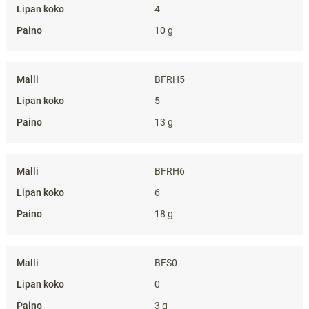
4
10 g
BFRH5
5
13 g
BFRH6
6
18 g
BFS0
0
3 g