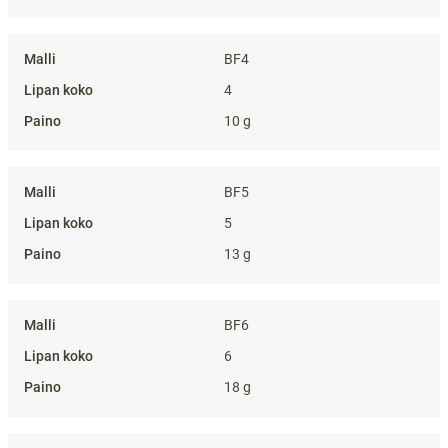
BF4
4
10 g
BF5
5
13 g
BF6
6
18 g