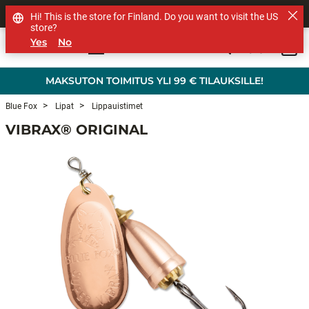
MUUT TUOTEMERKIT
Hi! This is the store for Finland. Do you want to visit the US
store?
Yes
No
0
Skip to main content
MAKSUTON TOIMITUS YLI 99 € TILAUKSILLE!
Blue Fox
Lipat
Lippauistimet
VIBRAX® ORIGINAL