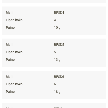
BFSD4
4
10 g
BFSD5
5
13 g
BFSD6
6
18 g