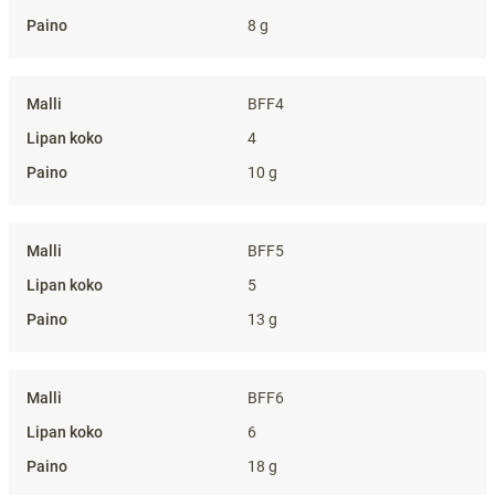
8 g
BFF4
4
10 g
BFF5
5
13 g
BFF6
6
18 g