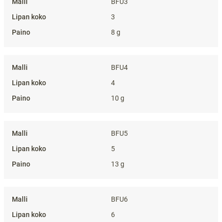
BFU3
3
8 g
BFU4
4
10 g
BFU5
5
13 g
BFU6
6