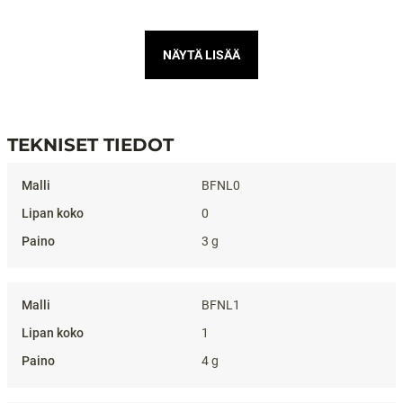
NÄYTÄ LISÄÄ
TEKNISET TIEDOT
Tekniset tiedot
BFNL0
0
3 g
BFNL1
1
4 g