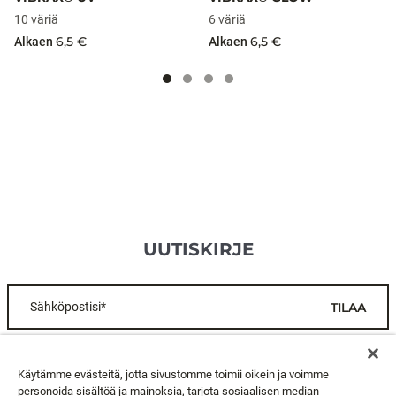
10 väriä
6 väriä
6,5 €
6,5 €
Alkaen
Alkaen
UUTISKIRJE
Sähköpostisi*
TILAA
ASIAKASPALVELU
Käytämme evästeitä, jotta sivustomme toimii oikein ja voimme
personoida sisältöä ja mainoksia, tarjota sosiaalisen median