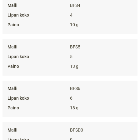
BFS4
4
10 g
BFS5
5
13 g
BFS6
6
18 g
BFSD0
0