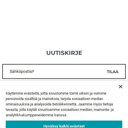
UUTISKIRJE
Sähköpostisi*
TILAA
ASIAKASPALVELU
Käytämme evästeitä, jotta sivustomme toimii oikein ja voimme
personoida sisältöä ja mainoksia, tarjota sosiaalisen median
ominaisuuksia ja analysoida tietoliikennettä. Jaamme myös tietoja
TIETOA MEISTÄ
tavasta, jolla käytät sivustoamme sosiaalisen median, mainonta- ja
analytiikkakumppaneidemme kanssa.
LAKIASIAT
Hyväksy kaikki evästeet