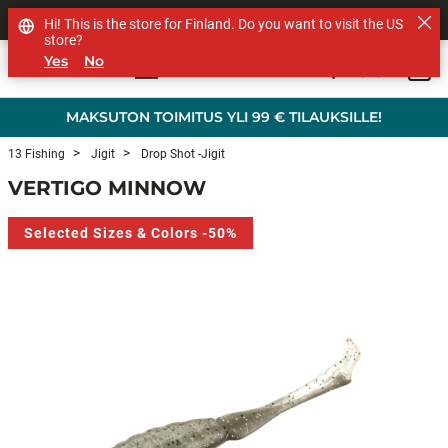
MUUT TUOTEMERKIT
Hi! This is the store for Finland. Do you want to visit the US
store?
Yes
No
0
Skip to main content
MAKSUTON TOIMITUS YLI 99 € TILAUKSILLE!
13 Fishing
Jigit
Drop Shot -jigit
VERTIGO MINNOW
Selected Sizes & Colors -50%