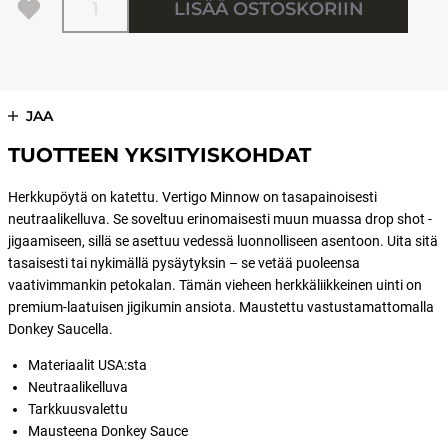
LISÄÄ OSTOSKORIIN
JAA
TUOTTEEN YKSITYISKOHDAT
Herkkupöytä on katettu. Vertigo Minnow on tasapainoisesti
neutraalikelluva. Se soveltuu erinomaisesti muun muassa drop shot -
jigaamiseen, sillä se asettuu vedessä luonnolliseen asentoon. Uita sitä
tasaisesti tai nykimällä pysäytyksin – se vetää puoleensa
vaativimmankin petokalan. Tämän vieheen herkkäliikkeinen uinti on
premium-laatuisen jigikumin ansiota. Maustettu vastustamattomalla
Donkey Saucella.
Materiaalit USA:sta
Neutraalikelluva
Tarkkuusvalettu
Mausteena Donkey Sauce