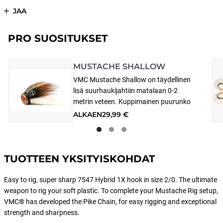
JAA
PRO SUOSITUKSET
MUSTACHE SHALLOW
VMC Mustache Shallow on täydellinen
lisä suurhaukijahtiin matalaan 0-2
metrin veteen. Kuppimainen puurunko
ja ilmava Bucktail eli peurankarva
ALKAEN
29,99 €
luovat suuren hahmon veteen ja
työntävät valtavan vesimassan, mikä
saa ruuvatun shadin uimaan
äärimmäisen hitaalla uitolla ja
TUOTTEEN YKSITYISKOHDAT
lähettämään vastustamattoman
signaalin isolle hauelle. Kestävä
Easy to rig, super sharp 7547 Hybrid 1X hook in size 2/0. The ultimate
puurunko antaa shadille upean uinnin.
weapon to rig your soft plastic. To complete your Mustache Rig setup,
Vinkki: Rigaa VMC Pike Chainin tai Pike
VMC® has developed the Pike Chain, for easy rigging and exceptional
Rig Stingerin kanssa.
strength and sharpness.