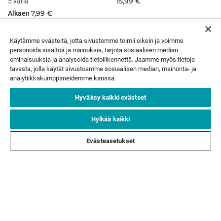
15,99 €
5 väriä
7,99 €
Alkaen
Käytämme evästeitä, jotta sivustomme toimii oikein ja voimme
personoida sisältöä ja mainoksia, tarjota sosiaalisen median
ominaisuuksia ja analysoida tietoliikennettä. Jaamme myös tietoja
UUTISKIRJE
tavasta, jolla käytät sivustoamme sosiaalisen median, mainonta- ja
analytiikkakumppaneidemme kanssa.
Sähköpostisi*
TILAA
Hyväksy kaikki evästeet
Hylkää kaikki
ASIAKASPALVELU
Evästeasetukset
TIETOA MEISTÄ
LAKIASIAT
SEURAA MEITÄ