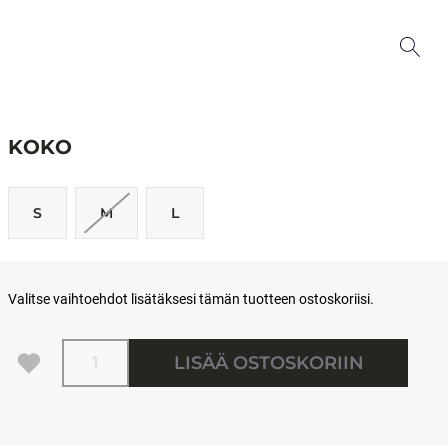
KOKO
S
M
L
Valitse vaihtoehdot lisätäksesi tämän tuotteen ostoskoriisi.
Määrä
LISÄÄ OSTOSKORIIN