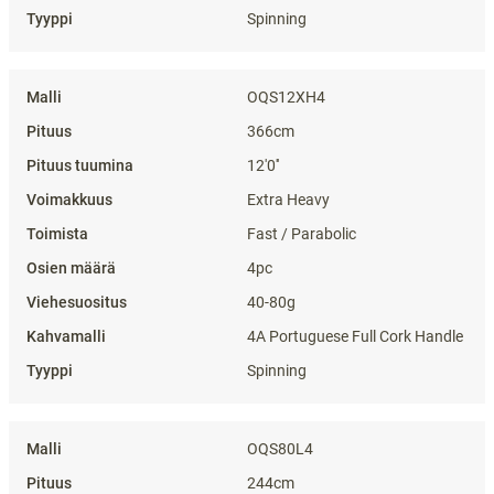
Spinning
OQS12XH4
366cm
12'0''
Extra Heavy
Fast / Parabolic
4pc
40-80g
4A Portuguese Full Cork Handle
Spinning
OQS80L4
244cm