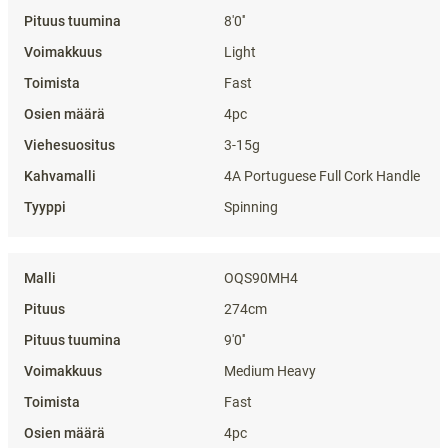
8'0''
Light
Fast
4pc
3-15g
4A Portuguese Full Cork Handle
Spinning
OQS90MH4
274cm
9'0''
Medium Heavy
Fast
4pc