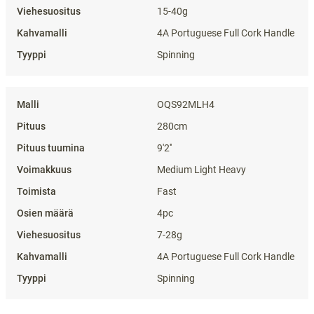
15-40g
4A Portuguese Full Cork Handle
Spinning
OQS92MLH4
280cm
9'2''
Medium Light Heavy
Fast
4pc
7-28g
4A Portuguese Full Cork Handle
Spinning