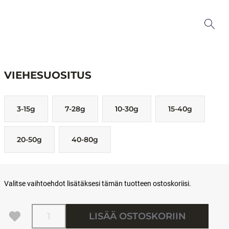
VIEHESUOSITUS
3-15g
7-28g
10-30g
15-40g
20-50g
40-80g
Valitse vaihtoehdot lisätäksesi tämän tuotteen ostoskoriisi.
Määrä
LISÄÄ OSTOSKORIIN