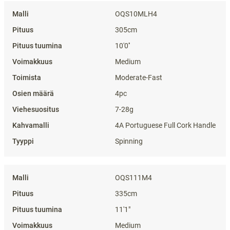
Tekniset tiedot
OQS10MLH4
305cm
10'0''
Medium
Moderate-Fast
4pc
7-28g
4A Portuguese Full Cork Handle
Spinning
OQS111M4
335cm
11'1"
Medium