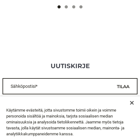
UUTISKIRJE
Sähköpostisi*
TILAA
ASIAKASPALVELU
Käytämme evästeitä, jotta sivustomme toimii oikein ja voimme
personoida sisältöä ja mainoksia, tarjota sosiaalisen median
ominaisuuksia ja analysoida tietoliikennettä. Jaamme myös tietoja
TIETOA MEISTÄ
tavasta, jolla käytät sivustoamme sosiaalisen median, mainonta- ja
analytiikkakumppaneidemme kanssa.