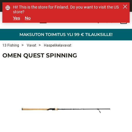
MUUT TUOTEMERKIT
Hi! This is the store for Finland. Do you want to visit the US
store?
Yes
No
0
Skip to main content
MAKSUTON TOIMITUS YLI 99 € TILAUKSILLE!
13 Fishing
Vavat
Haspelikelavavat
OMEN QUEST SPINNING