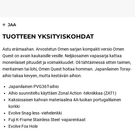
JAA
TUOTTEEN YKSITYISKOHDAT
Astu erämaahan. Arvostetun Omen-sarjan kompakti versio Omen
Quest on avain kaukaisille vesille. Neljäosainen vapasarja kattaa
monenlaiset pituudet ja voimakkuudet. Oli tähtäimessä sitten taimen,
meritaimen tai lohi, Omen Quest hoitaa homman. Japanilainen Toray-
aihio takaa kevyen, mutta kestävän aihion.
Japanilainen PVG36T-aihio
Aihio suunniteltu käyttäen Zonal Action -tekniikkaa (ZAT1)
Kaksiosaisen kahvan materiaalina 4A-luokan portugalilainen
korkki
Evolve Snag-less -viehelenkki
Fuji K-Frame Stainless Steel -vaparenkaat
Evolve Fox Hole