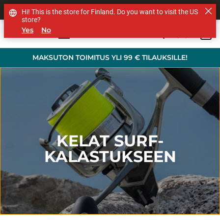
MUUT TUOTEMERKIT
Hi! This is the store for Finland. Do you want to visit the US
store?
Yes
No
0
Skip to main content
MAKSUTON TOIMITUS YLI 99 € TILAUKSILLE!
KELAT SURF-
KALASTUKSEEN