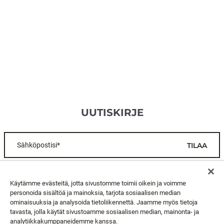
UUTISKIRJE
Sähköpostisi*
TILAA
ASIAKASPALVELU
Käytämme evästeitä, jotta sivustomme toimii oikein ja voimme
personoida sisältöä ja mainoksia, tarjota sosiaalisen median
ominaisuuksia ja analysoida tietoliikennettä. Jaamme myös tietoja
TIETOA MEISTÄ
tavasta, jolla käytät sivustoamme sosiaalisen median, mainonta- ja
analytiikkakumppaneidemme kanssa.