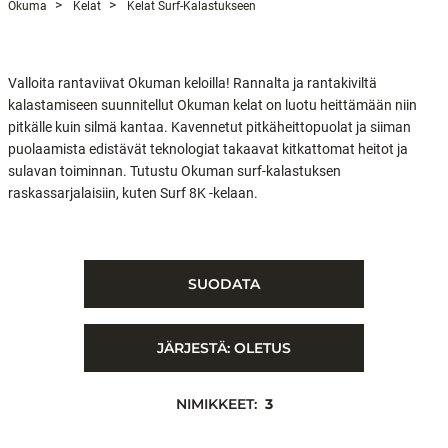
Okuma
Kelat
Kelat Surf-Kalastukseen
Valloita rantaviivat Okuman keloilla! Rannalta ja rantakiviltä
kalastamiseen suunnitellut Okuman kelat on luotu heittämään niin
pitkälle kuin silmä kantaa. Kavennetut pitkäheittopuolat ja siiman
puolaamista edistävät teknologiat takaavat kitkattomat heitot ja
sulavan toiminnan. Tutustu Okuman surf-kalastuksen
raskassarjalaisiin, kuten Surf 8K -kelaan.
SUODATA
JÄRJESTÄ:
OLETUS
NIMIKKEET:
3