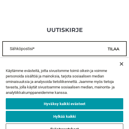
UUTISKIRJE
Sähköpostisi*
TILAA
ASIAKASPALVELU
Käytämme evästeitä, jotta sivustomme toimii oikein ja voimme
personoida sisältöä ja mainoksia, tarjota sosiaalisen median
ominaisuuksia ja analysoida tietoliikennettä. Jaamme myös tietoja
TIETOA MEISTÄ
tavasta, jolla käytät sivustoamme sosiaalisen median, mainonta- ja
analytiikkakumppaneidemme kanssa.
LAKIASIAT
Hyväksy kaikki evästeet
SEURAA MEITÄ
Hylkää kaikki