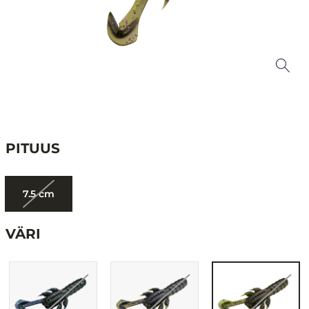
PITUUS
7.5 cm
VÄRI