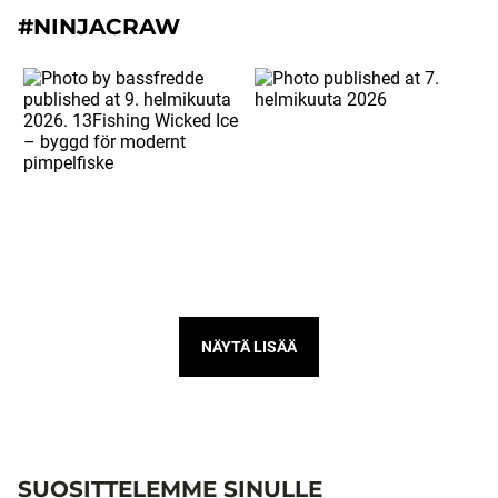
#NINJACRAW
NÄYTÄ LISÄÄ
SUOSITTELEMME SINULLE