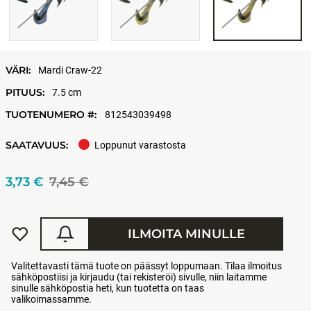
VÄRI:
Mardi Craw-22
PITUUS:
7.5 cm
TUOTENUMERO #:
812543039498
SAATAVUUS:
Loppunut varastosta
3,73 €
7,45 €
ILMOITA MINULLE
Valitettavasti tämä tuote on päässyt loppumaan. Tilaa ilmoitus
sähköpostiisi ja kirjaudu (tai rekisteröi) sivulle, niin laitamme
sinulle sähköpostia heti, kun tuotetta on taas
valikoimassamme.