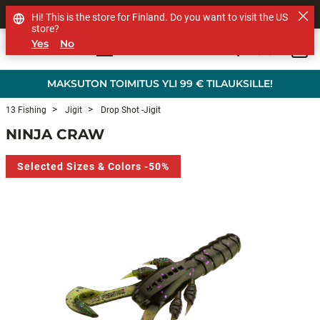
MUUT TUOTEMERKIT
Hi! This is the store for Finland. Do you want to visit the US
store?
Yes
No
0
Skip to main content
MAKSUTON TOIMITUS YLI 99 € TILAUKSILLE!
13 Fishing
Jigit
Drop Shot -jigit
NINJA CRAW
Selected Sizes & Colors -50%