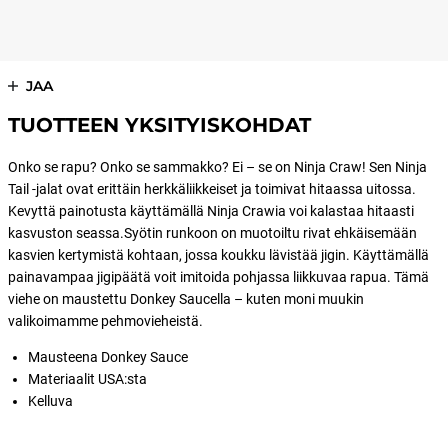
JAA
TUOTTEEN YKSITYISKOHDAT
Onko se rapu? Onko se sammakko? Ei – se on Ninja Craw! Sen Ninja
Tail -jalat ovat erittäin herkkäliikkeiset ja toimivat hitaassa uitossa.
Kevyttä painotusta käyttämällä Ninja Crawia voi kalastaa hitaasti
kasvuston seassa.Syötin runkoon on muotoiltu rivat ehkäisemään
kasvien kertymistä kohtaan, jossa koukku lävistää jigin. Käyttämällä
painavampaa jigipäätä voit imitoida pohjassa liikkuvaa rapua. Tämä
viehe on maustettu Donkey Saucella – kuten moni muukin
valikoimamme pehmovieheistä.
Mausteena Donkey Sauce
Materiaalit USA:sta
Kelluva