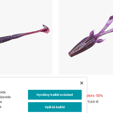
RM
INVADER
4 väriä
oida
Hyväksy kaikki evästeet
 Colors -50%
Selected Sizes & Colors -50%
alysoida
€
7,45 €
ALKAEN
3,73 €
7,45 €
me
a.
Hylkää kaikki