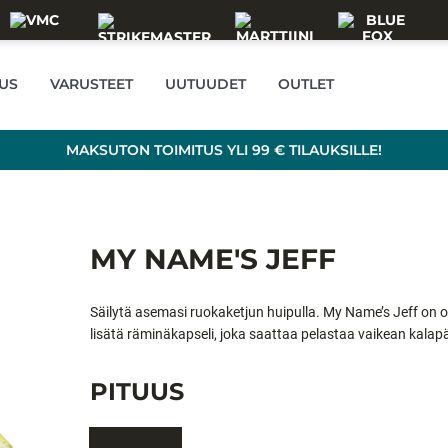
US
VARUSTEET
UUTUUDET
OUTLET
MAKSUTON TOIMITUS YLI 99 € TILAUKSILLE!
MY NAME'S JEFF
Säilytä asemasi ruokaketjun huipulla. My Name’s Jeff on 
lisätä räminäkapseli, joka saattaa pelastaa vaikean kalapäi
tyyppisen jigipään kanssa, se jää pohjassa pystyasentoo
eivät voi sitä vastustaa.
PITUUS