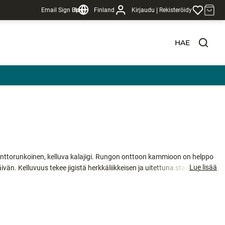
|
Email Sign Up
Blogi
Finland
Kirjaudu
Rekisteröidy
HAE
onttorunkoinen, kelluva kalajigi. Rungon onttoon kammioon on helppo
Lue lisää
vän. Kelluvuus tekee jigistä herkkäliikkeisen ja uitettuna standup-
n odottamaan ahnetta poimijaa. Donkey Sauce -maustettu, jotta kalat