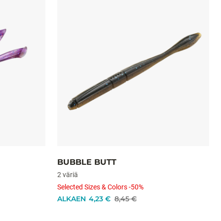
BUBBLE BUTT
2 väriä
Selected Sizes & Colors -50%
ALKAEN
4,23 €
8,45 €