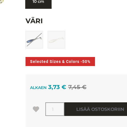
10 cm
VÄRI
Selected Sizes & Colors -50%
3,73 €
7,45 €
ALKAEN
Määrä
LISÄÄ OSTOSKORIIN