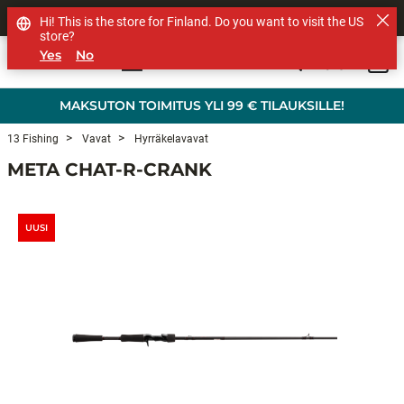
MUUT TUOTEMERKIT
Hi! This is the store for Finland. Do you want to visit the US
store?
Yes
No
0
Skip to main content
MAKSUTON TOIMITUS YLI 99 € TILAUKSILLE!
13 Fishing
Vavat
Hyrräkelavavat
META CHAT-R-CRANK
UUSI