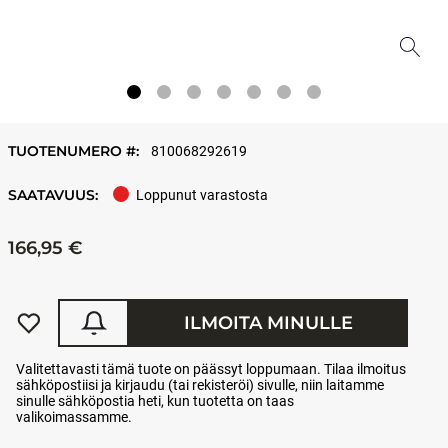
TUOTENUMERO #:
810068292619
SAATAVUUS:
Loppunut varastosta
166,95 €
ILMOITA MINULLE
Valitettavasti tämä tuote on päässyt loppumaan. Tilaa ilmoitus
sähköpostiisi ja kirjaudu (tai rekisteröi) sivulle, niin laitamme
sinulle sähköpostia heti, kun tuotetta on taas
valikoimassamme.