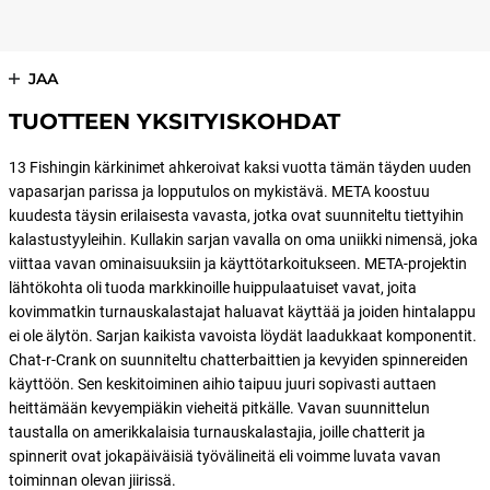
JAA
TUOTTEEN YKSITYISKOHDAT
13 Fishingin kärkinimet ahkeroivat kaksi vuotta tämän täyden uuden
vapasarjan parissa ja lopputulos on mykistävä. META koostuu
kuudesta täysin erilaisesta vavasta, jotka ovat suunniteltu tiettyihin
kalastustyyleihin. Kullakin sarjan vavalla on oma uniikki nimensä, joka
viittaa vavan ominaisuuksiin ja käyttötarkoitukseen. META-projektin
lähtökohta oli tuoda markkinoille huippulaatuiset vavat, joita
kovimmatkin turnauskalastajat haluavat käyttää ja joiden hintalappu
ei ole älytön. Sarjan kaikista vavoista löydät laadukkaat komponentit.
Chat-r-Crank on suunniteltu chatterbaittien ja kevyiden spinnereiden
käyttöön. Sen keskitoiminen aihio taipuu juuri sopivasti auttaen
heittämään kevyempiäkin vieheitä pitkälle. Vavan suunnittelun
taustalla on amerikkalaisia turnauskalastajia, joille chatterit ja
spinnerit ovat jokapäiväisiä työvälineitä eli voimme luvata vavan
toiminnan olevan jiirissä.