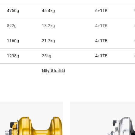
4750g
45.4kg
6+1TB
822g
18.2kg
4+1TB
1160g
21.7kg
4+1TB
1298g
25kg
4+1TB
Näytä kaikki