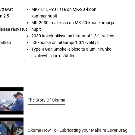
euttavat
MK-1015 -mallissa on MK-20 -koon
n 2,5-
kammennupit
MK-2030 -malleissa on MK-50-koon kampi ja
eissa rasvatut
nupit
2030-kokoluokissa on hitaampi 1.3:1 -välitys
 pitkän
50-koossa on hitaampi 1.0:1 -välitys
Type-II Gun Smoke -eloksoitu alumiinirunko,
sivulevyt ja jarrusäädin
The Story Of Okuma
Okuma How To - Lubricating your Makaira Lever Drag