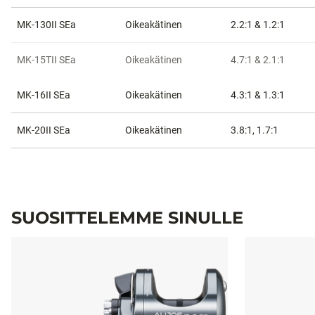
MK-130II SEa
Oikeakätinen
2.2:1 & 1.2:1
MK-15TII SEa
Oikeakätinen
4.7:1 & 2.1:1
MK-16II SEa
Oikeakätinen
4.3:1 & 1.3:1
MK-20II SEa
Oikeakätinen
3.8:1, 1.7:1
SUOSITTELEMME SINULLE