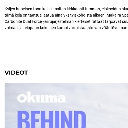
Kyljen hopeinen tonnikala kimaltaa kirkkaasti tumman, eloksoidun alu
tämä kela on taattua laatua aina yksityiskohdista alkaen. Makaira Spec
Carbonite Dual Force -jarrujärjestelmän kierteiset rattaat tarjoavat s
voimaa, ja reippaan kokoinen kampi varmistaa jykevän vääntövoiman
VIDEOT