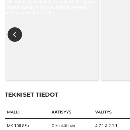
TEKNISET TIEDOT
MALLI
KÄTISYYS
VÄLITYS
Tekniset tiedot
MK-10II SEa
Oikeakätinen
4.7:1 & 2.1:1