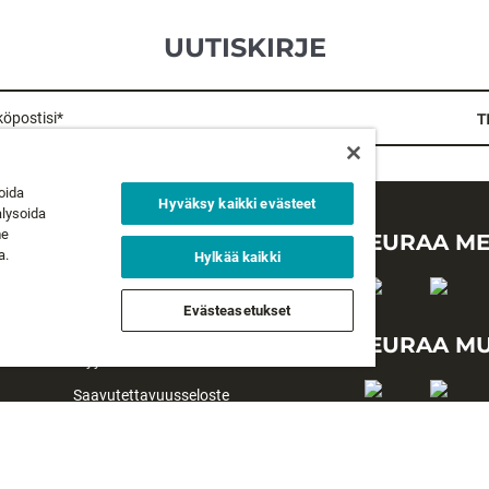
UUTISKIRJE
öpostisi*
T
oida
Hyväksy kaikki evästeet
alysoida
me
LAKIASIAT
SEURAA ME
a.
Hylkää kaikki
Tietosuojaseloste
Evästeasetukset
Käyttöehdot
SEURAA MU
Myyntiehdot
Saavutettavuusseloste
#yesrapala
Evästeasetukset