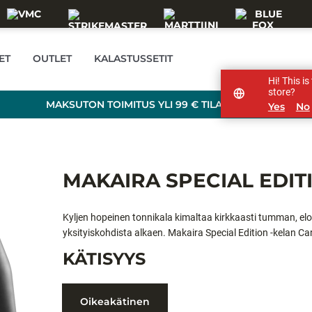
ET
OUTLET
KALASTUSSETIT
Hi! This i
store?
MAKSUTON TOIMITUS YLI 99 € TILAUKSILLE!
Yes
No
MAKAIRA SPECIAL EDIT
Kyljen hopeinen tonnikala kimaltaa kirkkaasti tumman, elo
yksityiskohdista alkaen. Makaira Special Edition -kelan Car
mutta väkivahvaa voimaa, ja reippaan kokoinen kampi va
KÄTISYYS
Oikeakätinen