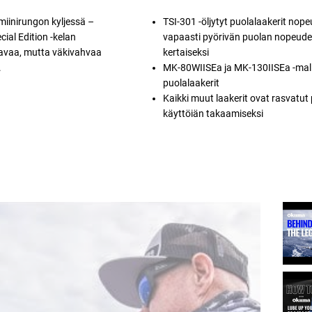
miinirungon kyljessä –
TSI-301 -öljytyt puolalaakerit nop
ial Edition -kelan
vapaasti pyörivän puolan nopeude
ulavaa, mutta väkivahvaa
kertaiseksi
.
MK-80WIISEa ja MK-130IISEa -mall
puolalaakerit
Kaikki muut laakerit ovat rasvatut
käyttöiän takaamiseksi