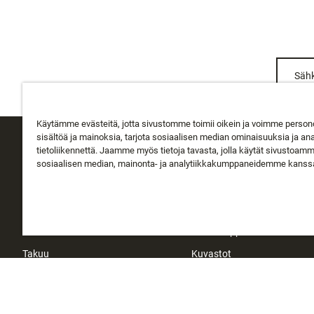
Sähk
Käytämme evästeitä, jotta sivustomme toimii oikein ja voimme person
sisältöä ja mainoksia, tarjota sosiaalisen median ominaisuuksia ja an
tietoliikennettä. Jaamme myös tietoja tavasta, jolla käytät sivustoam
ASIAKASPALVELU
TIETOA MEISTÄ
sosiaalisen median, mainonta- ja analytiikkakumppaneidemme kanss
Seuraa tilausta
Tietoa Rapalasta
Toimitus
Historia
Palautukset
Instakauppa
Takuu
Kuvastot
Ota yhteyttä
Sijoittajat
Myymälähaku