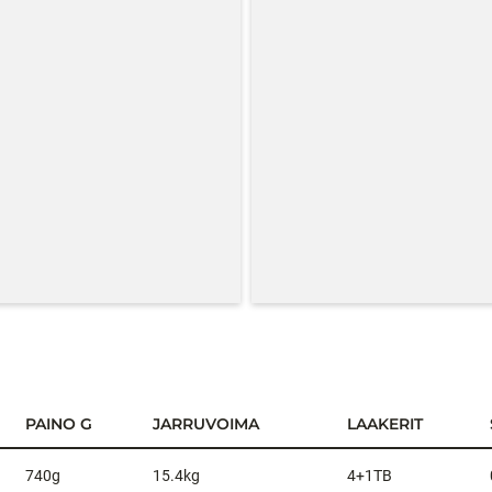
PAINO G
JARRUVOIMA
LAAKERIT
740g
15.4kg
4+1TB