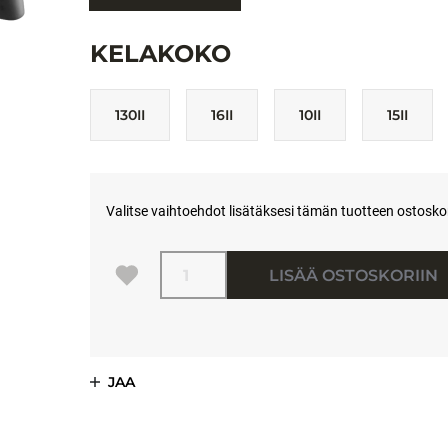
KELAKOKO
130II
16II
10II
15II
Valitse vaihtoehdot lisätäksesi tämän tuotteen ostoskori
Määrä
LISÄÄ OSTOSKORIIN
JAA