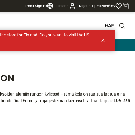
|
Email Sign Up
Blogi
Finland
Kirjaudu
Rekisteröidy
HAE
s the store for Finland. Do you want to visit the US
ION
ksoidun alumiinirungon kyljessä – tämä kela on taattua laatua aina
Lue lisää
bonite Dual Force -jarrujärjestelmän kierteiset rattaat tarjoavat sulavaa,
rmistaa jykevän vääntövoiman.