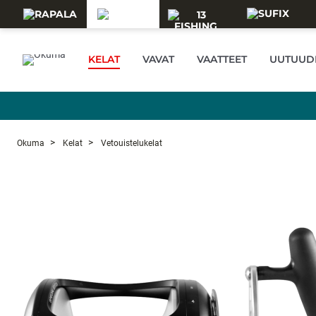
Skip to main content
KELAT
VAVAT
VAATTEET
UUTUUD
Okuma
Kelat
Vetouistelukelat