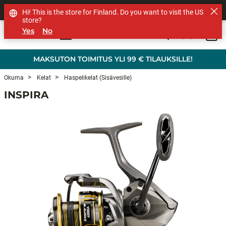
MUUT TUOTEMERKIT
Hi! This is the store for Finland. Do you want to visit the US
store?
Yes
No
0
Skip to main content
MAKSUTON TOIMITUS YLI 99 € TILAUKSILLE!
Okuma
Kelat
Haspelikelat (sisävesille)
INSPIRA