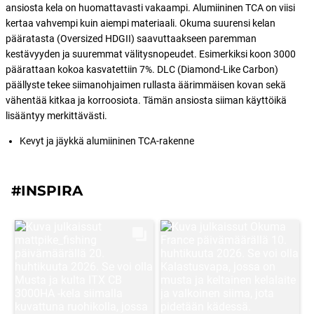
ansiosta kela on huomattavasti vakaampi. Alumiininen TCA on viisi
kertaa vahvempi kuin aiempi materiaali. Okuma suurensi kelan
pääratasta (Oversized HDGII) saavuttaakseen paremman
kestävyyden ja suuremmat välitysnopeudet. Esimerkiksi koon 3000
päärattaan kokoa kasvatettiin 7%. DLC (Diamond-Like Carbon)
päällyste tekee siimanohjaimen rullasta äärimmäisen kovan sekä
vähentää kitkaa ja korroosiota. Tämän ansiosta siiman käyttöikä
lisääntyy merkittävästi.
Kevyt ja jäykkä alumiininen TCA-rakenne
#INSPIRA