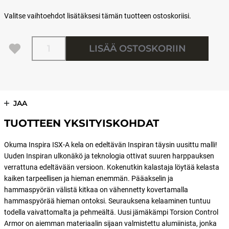
Valitse vaihtoehdot lisätäksesi tämän tuotteen ostoskoriisi.
Määrä
LISÄÄ OSTOSKORIIN
JAA
TUOTTEEN YKSITYISKOHDAT
Okuma Inspira ISX-A kela on edeltävän Inspiran täysin uusittu malli!
Uuden Inspiran ulkonäkö ja teknologia ottivat suuren harppauksen
verrattuna edeltävään versioon. Kokenutkin kalastaja löytää kelasta
kaiken tarpeellisen ja hieman enemmän. Pääakselin ja
hammaspyörän välistä kitkaa on vähennetty kovertamalla
hammaspyörää hieman ontoksi. Seurauksena kelaaminen tuntuu
todella vaivattomalta ja pehmeältä. Uusi jämäkämpi Torsion Control
Armor on aiemman materiaalin sijaan valmistettu alumiinista, jonka