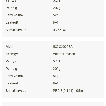
5.2:1
202g
5kg
8+1
0.25/140
ISX-C2000SA
Vaihdettavissa
5.2:1
202g
5kg
8+1
PE 0.8(0.148)-105m