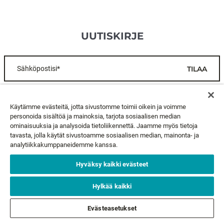
UUTISKIRJE
Sähköpostisi*
TILAA
ASIAKASPALVELU
Käytämme evästeitä, jotta sivustomme toimii oikein ja voimme
personoida sisältöä ja mainoksia, tarjota sosiaalisen median
ominaisuuksia ja analysoida tietoliikennettä. Jaamme myös tietoja
TIETOA MEISTÄ
tavasta, jolla käytät sivustoamme sosiaalisen median, mainonta- ja
analytiikkakumppaneidemme kanssa.
LAKIASIAT
Hyväksy kaikki evästeet
SEURAA MEITÄ
Hylkää kaikki
Evästeasetukset