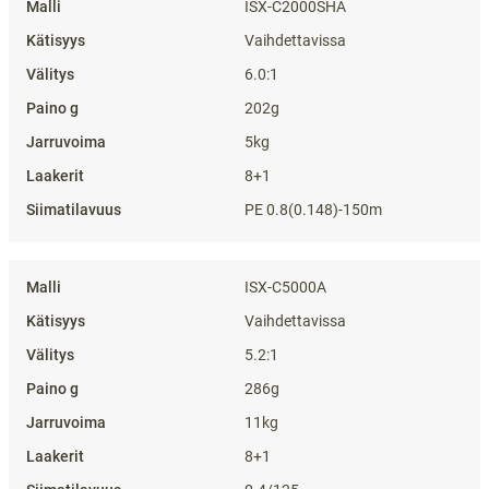
ISX-C2000SHA
Vaihdettavissa
6.0:1
202g
5kg
8+1
PE 0.8(0.148)-150m
ISX-C5000A
Vaihdettavissa
5.2:1
286g
11kg
8+1