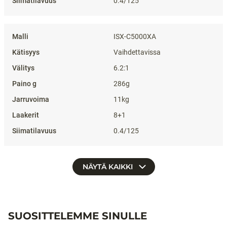
0.4/125
ISX-C5000XA
Vaihdettavissa
6.2:1
286g
11kg
8+1
0.4/125
NÄYTÄ KAIKKI
SUOSITTELEMME SINULLE