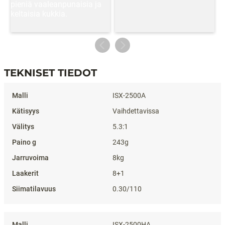
TEKNISET TIEDOT
Tekniset tiedot
ISX-2500A
Vaihdettavissa
5.3:1
243g
8kg
8+1
0.30/110
ISX-2500HA