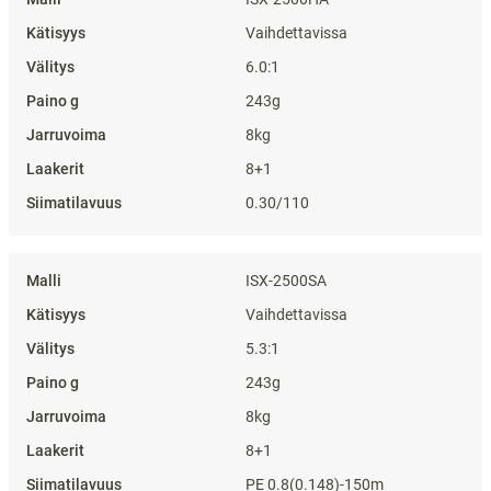
Vaihdettavissa
6.0:1
243g
8kg
8+1
0.30/110
ISX-2500SA
Vaihdettavissa
5.3:1
243g
8kg
8+1
PE 0.8(0.148)-150m