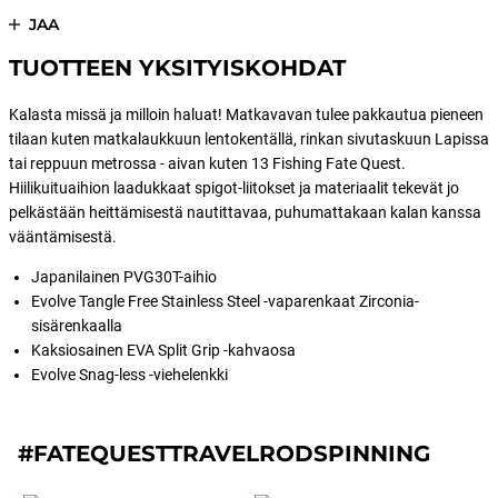
JAA
TUOTTEEN YKSITYISKOHDAT
Kalasta missä ja milloin haluat! Matkavavan tulee pakkautua pieneen
tilaan kuten matkalaukkuun lentokentällä, rinkan sivutaskuun Lapissa
tai reppuun metrossa - aivan kuten 13 Fishing Fate Quest.
Hiilikuituaihion laadukkaat spigot-liitokset ja materiaalit tekevät jo
pelkästään heittämisestä nautittavaa, puhumattakaan kalan kanssa
vääntämisestä.
Japanilainen PVG30T-aihio
Evolve Tangle Free Stainless Steel -vaparenkaat Zirconia-
sisärenkaalla
Kaksiosainen EVA Split Grip -kahvaosa
Evolve Snag-less -viehelenkki
#FATEQUESTTRAVELRODSPINNING