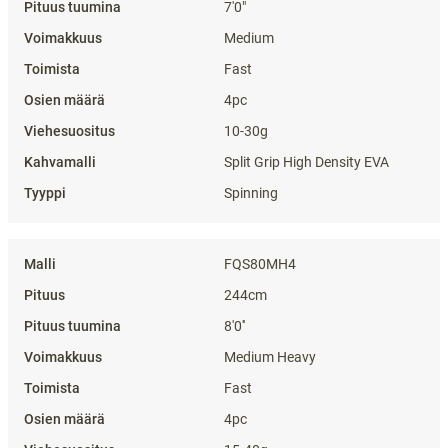
7'0"
Medium
Fast
4pc
10-30g
Split Grip High Density EVA
Spinning
FQS80MH4
244cm
8'0''
Medium Heavy
Fast
4pc