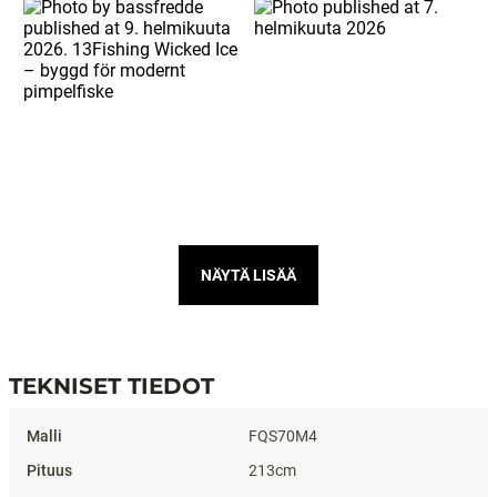
NÄYTÄ LISÄÄ
TEKNISET TIEDOT
Tekniset tiedot
FQS70M4
213cm