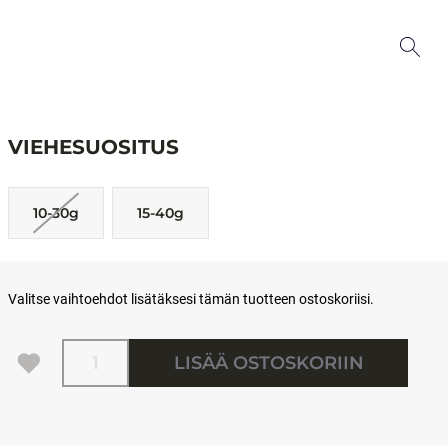
VIEHESUOSITUS
10-30g
15-40g
Valitse vaihtoehdot lisätäksesi tämän tuotteen ostoskoriisi.
Määrä
LISÄÄ OSTOSKORIIN