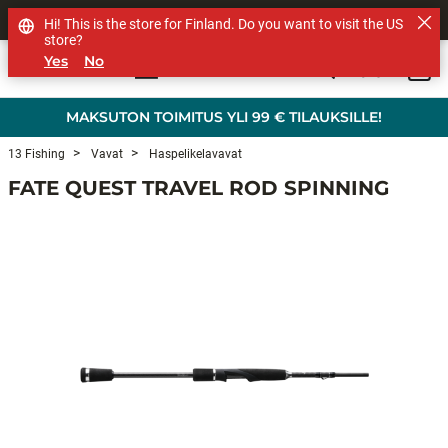
MUUT TUOTEMERKIT
Hi! This is the store for Finland. Do you want to visit the US
store?
Yes
No
0
Skip to main content
MAKSUTON TOIMITUS YLI 99 € TILAUKSILLE!
13 Fishing
Vavat
Haspelikelavavat
FATE QUEST TRAVEL ROD SPINNING