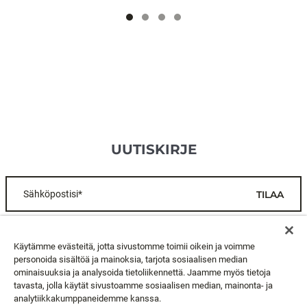
UUTISKIRJE
Sähköpostisi*
TILAA
ASIAKASPALVELU
Käytämme evästeitä, jotta sivustomme toimii oikein ja voimme
personoida sisältöä ja mainoksia, tarjota sosiaalisen median
ominaisuuksia ja analysoida tietoliikennettä. Jaamme myös tietoja
TIETOA MEISTÄ
tavasta, jolla käytät sivustoamme sosiaalisen median, mainonta- ja
analytiikkakumppaneidemme kanssa.