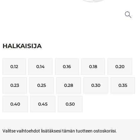
HALKAISIJA
0.12
0.14
0.16
0.18
0.20
0.23
0.25
0.28
0.30
0.35
0.40
0.45
0.50
Valitse vaihtoehdot lisätäksesi tämän tuotteen ostoskoriisi.