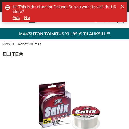
MUUT TUOTEMERKIT
Hi! This is the store for Finland. Do you want to visit the US
store?
Yes
No
0
Skip to main content
MAKSUTON TOIMITUS YLI 99 € TILAUKSILLE!
Sufix
Monofiilisiimat
ELITE®