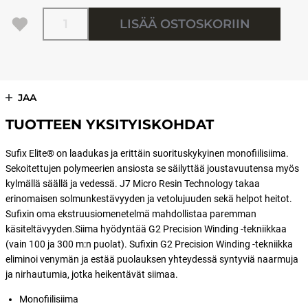
Määrä
LISÄÄ OSTOSKORIIN
JAA
TUOTTEEN YKSITYISKOHDAT
Sufix Elite® on laadukas ja erittäin suorituskykyinen monofiilisiima.
Sekoitettujen polymeerien ansiosta se säilyttää joustavuutensa myös
kylmällä säällä ja vedessä. J7 Micro Resin Technology takaa
erinomaisen solmunkestävyyden ja vetolujuuden sekä helpot heitot.
Sufixin oma ekstruusiomenetelmä mahdollistaa paremman
käsiteltävyyden.Siima hyödyntää G2 Precision Winding -tekniikkaa
(vain 100 ja 300 m:n puolat). Sufixin G2 Precision Winding -tekniikka
eliminoi venymän ja estää puolauksen yhteydessä syntyviä naarmuja
ja nirhautumia, jotka heikentävät siimaa.
Monofiilisiima