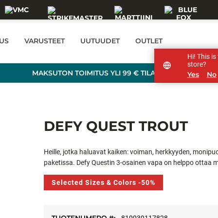
US
VARUSTEET
UUTUUDET
OUTLET
Hi! This i
store?
MAKSUTON TOIMITUS YLI 99 € TILAUKSILLE!
Yes
No
DEFY QUEST TROUT
Heille, jotka haluavat kaiken: voiman, herkkyyden, moni
paketissa. Defy Questin 3-osainen vapa on helppo ottaa 
suurtenkin haastajien selättämiseen. Kaiken saamisessa e
Selected Sizes & Colors -50%