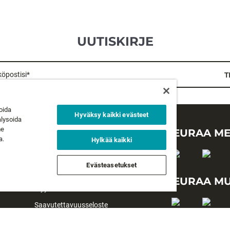
UUTISKIRJE
öpostisi*
T
oida
Hyväksy kaikki evästeet
alysoida
me
LAKIASIAT
SEURAA ME
a.
Hylkää kaikki
Tietosuojaseloste
Evästeasetukset
Käyttöehdot
SEURAA MU
Myyntiehdot
Saavutettavuusseloste
#yesrapala