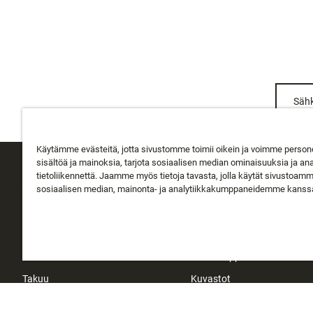
Sähk
Käytämme evästeitä, jotta sivustomme toimii oikein ja voimme person
sisältöä ja mainoksia, tarjota sosiaalisen median ominaisuuksia ja an
tietoliikennettä. Jaamme myös tietoja tavasta, jolla käytät sivustoam
ASIAKASPALVELU
TIETOA MEISTÄ
sosiaalisen median, mainonta- ja analytiikkakumppaneidemme kanss
Seuraa tilausta
Tietoa Rapalasta
Toimitus
Historia
Palautukset
Instakauppa
Takuu
Kuvastot
Ota yhteyttä
Sijoittajat