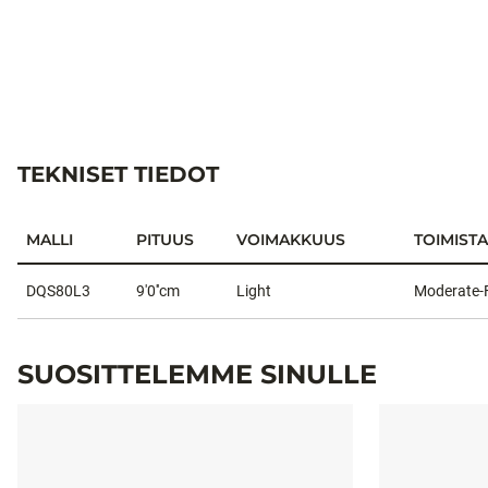
TEKNISET TIEDOT
MALLI
PITUUS
VOIMAKKUUS
TOIMISTA
Tekniset tiedot
DQS80L3
9'0''cm
Light
Moderate-
SUOSITTELEMME SINULLE