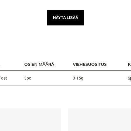
NÄYTÄ LISÄÄ
OSIEN MÄÄRÄ
VIEHESUOSITUS
K
Fast
3pc
3-15g
S