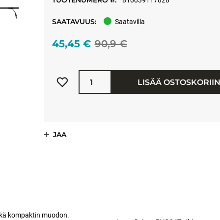
TUOTENUMERO #:
810039117828
SAATAVUUS:
Saatavilla
45,45 €
90,9 €
Määrä
LISÄÄ OSTOSKORII
JAA
sekä kompaktin muodon.