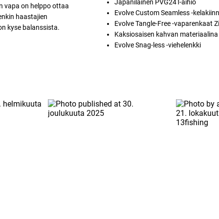
Japanilainen PVG24T-aihio
n vapa on helppo ottaa
Evolve Custom Seamless -kelakiinn
enkin haastajien
Evolve Tangle-Free -vaparenkaat Zi
on kyse balanssista.
Kaksiosaisen kahvan materiaalin
Evolve Snag-less -viehelenkki