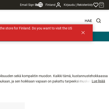
|
Email Sign Up
Blogi
Finland
Kirjaudu
Rekisteröidy
HAE
s the store for Finland. Do you want to visit the US
puolisuuden sekä kompaktin muodon. Kaikki tämä, kustannustehokkaassa
Lue lisää
mukaan, ja sen hoikkaan vapaan on pakattu tarpeeksi muskelia
i ole kyse kompromissista – siinä on kyse balanssista.