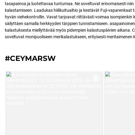
tasapainoa ja luotettavaa tuntumaa. Ne soveltuvat erinomaisesti niin
kalastamiseen. Laadukas hiilikuituaihio ja kestävät Fuji-vaparenkaat t
hyvän viehekontrollin. Vavat tarjoavat riittävästi voimaa isompienkin
säilyttäen samalla herkkyyden tärppien tunnistamiseen. asapainoinen
kalastuksesta miellyttävää myös pidempien kalastuspäivien aikana. 
soveltuvat monipuoliseen merikalastukseen, erityisesti meritaimenen 
#CEYMARSW