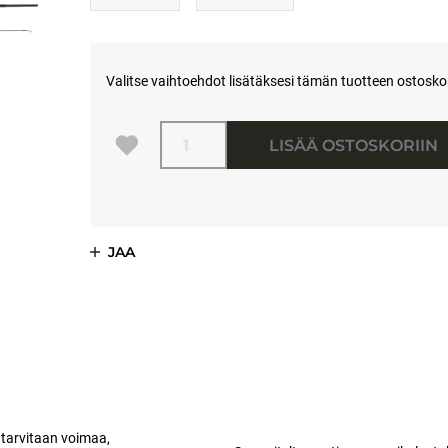
Valitse vaihtoehdot lisätäksesi tämän tuotteen ostoskori
Määrä
LISÄÄ OSTOSKORIIN
JAA
 tarvitaan voimaa,