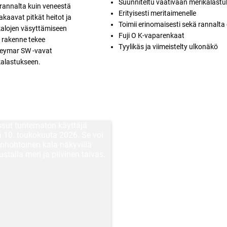
Suunniteltu vaativaan merikalast
 rannalta kuin veneestä
Erityisesti meritaimenelle
akaavat pitkät heitot ja
Toimii erinomaisesti sekä rannalta
 kalojen väsyttämiseen
Fuji O K-vaparenkaat
 rakenne tekee
Tyylikäs ja viimeistelty ulkonäkö
Ceymar SW -vavat
kalastukseen.