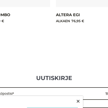
OMBO
ALTERA EGI
9 €
ALKAEN
76,95 €
UUTISKIRJE
öpostisi*
T