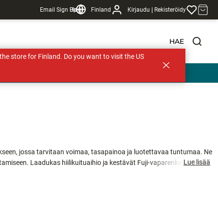
|
Email Sign Up
Blogi
Finland
Kirjaudu
Rekisteröidy
HAE
s the store for Finland. Do you want to visit the US
kseen, jossa tarvitaan voimaa, tasapainoa ja luotettavaa tuntumaa. Ne
Lue lisää
stamiseen. Laadukas hiilikuituaihio ja kestävät Fuji-vaparenkaat takaavat
ittävästi voimaa isompienkin kalojen väsyttämiseen säilyttäen samalla
e tekee kalastuksesta miellyttävää myös pidempien kalastuspäivien
lastukseen, erityisesti meritaimenen kalastukseen.