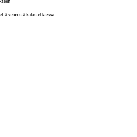
ukseen
 että veneestä kalastettaessa