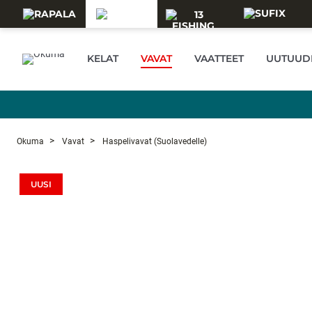
Skip to main content
KELAT
VAVAT
VAATTEET
UUTUUD
Okuma
Vavat
Haspelivavat (suolavedelle)
UUSI