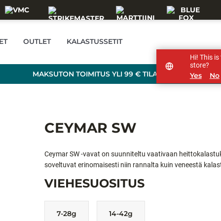
ET
OUTLET
KALASTUSSETIT
Hi! This i
store?
MAKSUTON TOIMITUS YLI 99 € TILAUKSILLE!
Yes
No
CEYMAR SW
Ceymar SW -vavat on suunniteltu vaativaan heittokalastu
soveltuvat erinomaisesti niin rannalta kuin veneestä kala
pitkät heitot ja hyvän viehekontrollin. Vavat tarjoavat ri
VIEHESUOSITUS
herkkyyden tärppien tunnistamiseen. asapainoinen rakenn
aikana. Ceymar SW -vavat soveltuvat monipuoliseen merika
7-28g
14-42g