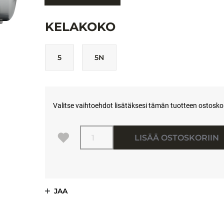
KELAKOKO
5
5N
Valitse vaihtoehdot lisätäksesi tämän tuotteen ostoskori
Määrä
LISÄÄ OSTOSKORIIN
JAA