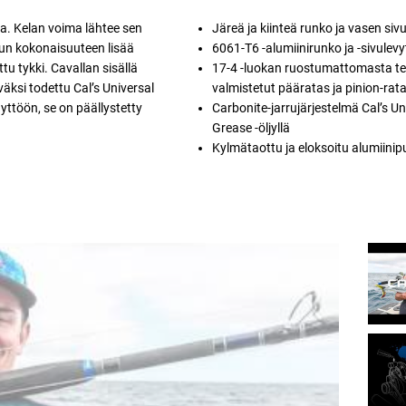
a. Kelan voima lähtee sen
Järeä ja kiinteä runko ja vasen siv
Kun kokonaisuuteen lisää
6061-T6 -alumiinirunko ja -sivulevy
u tykki. Cavallan sisällä
17-4 -luokan ruostumattomasta t
äksi todettu Cal’s Universal
valmistetut pääratas ja pinion-rat
yttöön, se on päällystetty
Carbonite-jarrujärjestelmä Cal’s Un
Grease -öljyllä
Kylmätaottu ja eloksoitu alumiinip