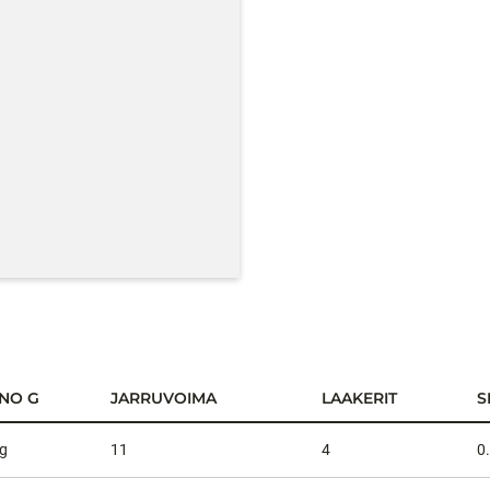
INO G
JARRUVOIMA
LAAKERIT
S
g
11
4
0