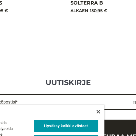
S
SOLTERRA B
95 €
ALKAEN
150,95 €
UUTISKIRJE
öpostisi*
T
oida
Hyväksy kaikki evästeet
alysoida
me