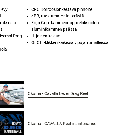
ulevy
CRC: korroosionkestävä pinnoite
t
4BB, ruostumatonta terästä
eräksestä
Ergo Grip -kammennuppi eloksoidun
as
alumiinikammen päässä
iversal Drag
Hiljainen kelaus
OnOff -klikkeri kaikissa vipujarrumalleissa
uola
Okuma - Cavalla Lever Drag Reel
Okuma - CAVALLA Reel maintenance