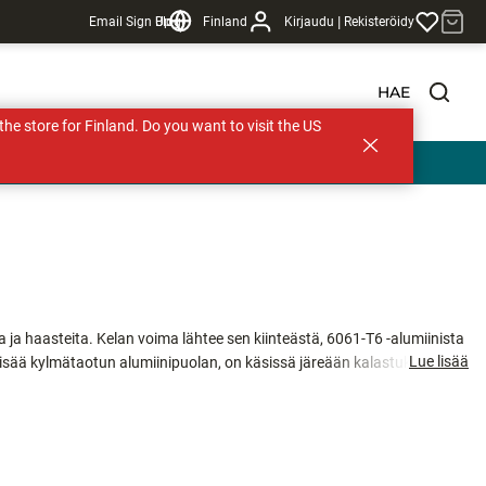
|
Email Sign Up
Blogi
Finland
Kirjaudu
Rekisteröidy
HAE
s the store for Finland. Do you want to visit the US
ja haasteita. Kelan voima lähtee sen kiinteästä, 6061-T6 -alumiinista
Lue lisää
lisää kylmätaotun alumiinipuolan, on käsissä järeään kalastukseen
jarrujärjestelmä, jonka notkeuden varmistaa hyväksi todettu Cal’s Universal
ankaraan käyttöön, se on päällystetty korroosionkestävällä pinnoitteella.