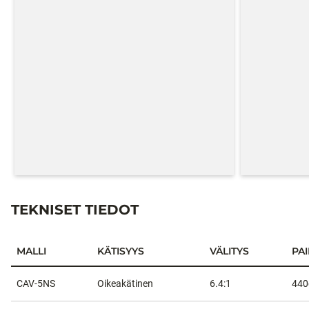
TEKNISET TIEDOT
MALLI
KÄTISYYS
VÄLITYS
PA
Tekniset tiedot
CAV-5NS
Oikeakätinen
6.4:1
440