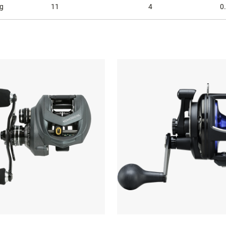
g
11
4
0