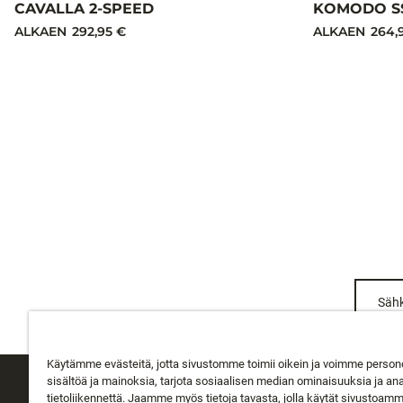
CAVALLA 2-SPEED
KOMODO S
ALKAEN
292,95 €
ALKAEN
264,
Sähk
Käytämme evästeitä, jotta sivustomme toimii oikein ja voimme person
sisältöä ja mainoksia, tarjota sosiaalisen median ominaisuuksia ja an
tietoliikennettä. Jaamme myös tietoja tavasta, jolla käytät sivustoam