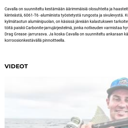
Cavalla on suunniteltu kestämään äärimmäisiä olosuhteita ja haasteit
kiinteästä, 6061-T6 -alumiinista työstetystä rungosta ja sivulevystä. 
kylmätaotun alumiinipuolan, on käsissä järeään kalastukseen tarkoitett
töitä paiskii Carbonite-jarrujärjestelmä, jonka notkeuden varmistaa hyv
Drag Grease -jarrurasva. Ja koska Cavalla on suunniteltu ankaraan kä
korroosionkestävällä pinnoitteella.
VIDEOT