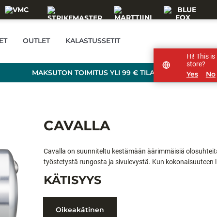
ET
OUTLET
KALASTUSSETIT
Hi! This i
store?
MAKSUTON TOIMITUS YLI 99 € TILAUKSILLE!
Yes
No
CAVALLA
Cavalla on suunniteltu kestämään äärimmäisiä olosuhteita 
työstetystä rungosta ja sivulevystä. Kun kokonaisuuteen 
tarkoitettu tykki. Cavallan sisällä töitä paiskii Carbonite-
KÄTISYYS
Drag Grease -jarrurasva. Ja koska Cavalla on suunniteltu 
Oikeakätinen