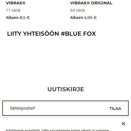
VIBRAX®
VIBRAX® ORIGINAL
11 väriä
64 väriä
8,5 €
4,95 €
Alkaen
Alkaen
LIITY YHTEISÖÖN #BLUE FOX
UUTISKIRJE
Sähköpostisi*
TILAA
ASIAKASPALVELU
Käytämme evästeitä, jotta sivustomme toimii oikein ja voimme