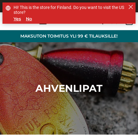
MUUT TUOTEMERKIT
Hi! This is the store for Finland. Do you want to visit the US
store?
Yes
No
0
Skip to main content
MAKSUTON TOIMITUS YLI 99 € TILAUKSILLE!
AHVENLIPAT