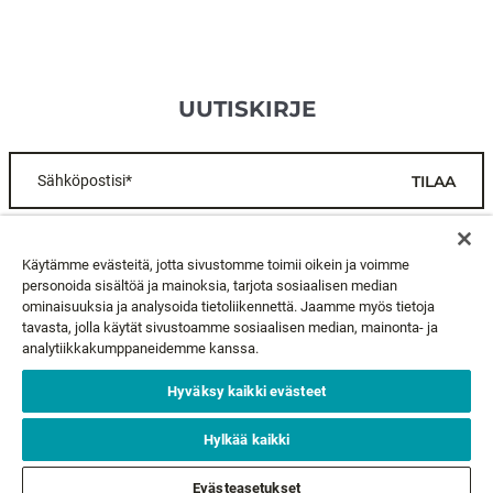
UUTISKIRJE
Sähköpostisi*
TILAA
ASIAKASPALVELU
Käytämme evästeitä, jotta sivustomme toimii oikein ja voimme
personoida sisältöä ja mainoksia, tarjota sosiaalisen median
ominaisuuksia ja analysoida tietoliikennettä. Jaamme myös tietoja
TIETOA MEISTÄ
tavasta, jolla käytät sivustoamme sosiaalisen median, mainonta- ja
analytiikkakumppaneidemme kanssa.
LAKIASIAT
Hyväksy kaikki evästeet
SEURAA MEITÄ
Hylkää kaikki
Evästeasetukset