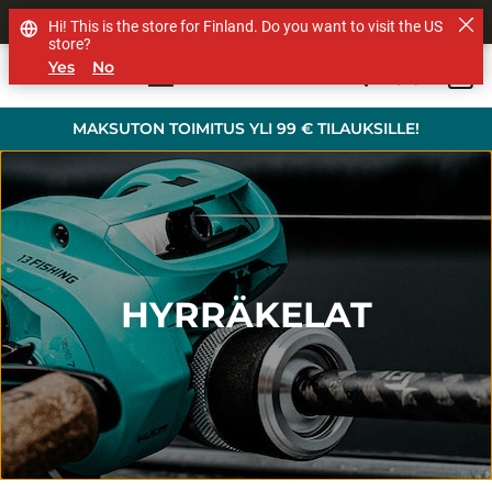
MUUT TUOTEMERKIT
Hi! This is the store for Finland. Do you want to visit the US
store?
Yes
No
0
Skip to main content
MAKSUTON TOIMITUS YLI 99 € TILAUKSILLE!
HYRRÄKELAT